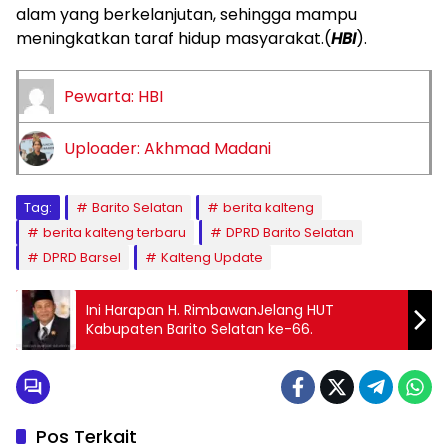
alam yang berkelanjutan, sehingga mampu
meningkatkan taraf hidup masyarakat.(
HBI
).
Pewarta: HBI
Uploader: Akhmad Madani
Tag:
Barito Selatan
berita kalteng
berita kalteng terbaru
DPRD Barito Selatan
DPRD Barsel
Kalteng Update
Ini Harapan H. RimbawanJelang HUT
Kabupaten Barito Selatan ke-66.
Pos Terkait