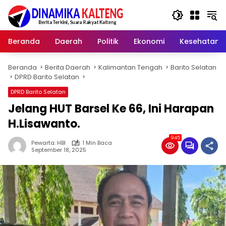
Langsung
ke
konten
Beranda
Daerah
Politik
Ekonomi
Kesehatan
Beranda
Berita Daerah
Kalimantan Tengah
Barito Selatan
DPRD Barito Selatan
DPRD Barito Selatan
Jelang HUT Barsel Ke 66, Ini Harapan
H.Lisawanto.
945
Pewarta: HBI
1 Min Baca
September 18, 2025