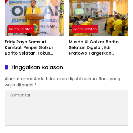
Barito Selatan
Barito Selatan
Eddy Raya Samsuri
Musda XI Golkar Barito
Kembali Pimpin Golkar
Selatan Digelar, Edi
Barito Selatan, Fokus
Pratowo Targetkan
Perkuat Konsolidasi dan
Kemenangan Partai pada
Hadapi Agenda Politik
Pemilu Mendatang
Tinggalkan Balasan
Alamat email Anda tidak akan dipublikasikan.
Ruas yang
wajib ditandai
*