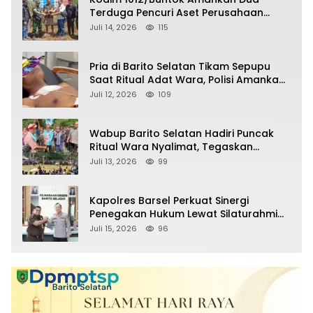
Terduga Pencuri Aset Perusahaan
Sitaan Satgas PKH, Satu Paket Diduga
Juli 14, 2026
115
Sabu Turut Disita
Pria di Barito Selatan Tikam Sepupu
Saat Ritual Adat Wara, Polisi Amankan
Pelaku
Juli 12, 2026
109
Wabup Barito Selatan Hadiri Puncak
Ritual Wara Nyalimat, Tegaskan
Komitmen Lestarikan Budaya Dayak
Juli 13, 2026
99
Kapolres Barsel Perkuat Sinergi
Penegakan Hukum Lewat Silaturahmi
dengan Kajari Barito Selatan
Juli 15, 2026
96