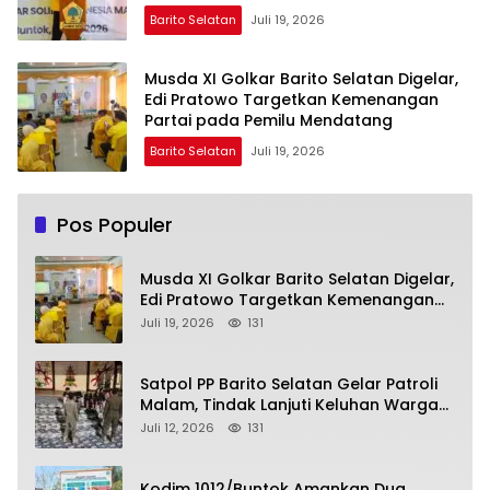
Barito Selatan
Juli 19, 2026
Musda XI Golkar Barito Selatan Digelar,
Edi Pratowo Targetkan Kemenangan
Partai pada Pemilu Mendatang
Barito Selatan
Juli 19, 2026
Pos Populer
Musda XI Golkar Barito Selatan Digelar,
Edi Pratowo Targetkan Kemenangan
Partai pada Pemilu Mendatang
Juli 19, 2026
131
Satpol PP Barito Selatan Gelar Patroli
Malam, Tindak Lanjuti Keluhan Warga
soal Balap Liar dan Remaja Nongkrong
Juli 12, 2026
131
Kodim 1012/Buntok Amankan Dua