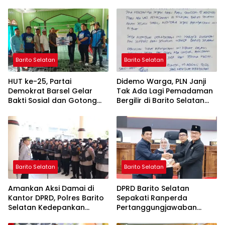
Barito Selatan
Barito Selatan
HUT ke-25, Partai
Didemo Warga, PLN Janji
Demokrat Barsel Gelar
Tak Ada Lagi Pemadaman
Bakti Sosial dan Gotong
Bergilir di Barito Selatan
Royong di Langgar Nurul
Mulai 5 Agustus
Ashfiya
Barito Selatan
Barito Selatan
Amankan Aksi Damai di
DPRD Barito Selatan
Kantor DPRD, Polres Barito
Sepakati Ranperda
Selatan Kedepankan
Pertanggungjawaban
Pendekatan Humanis
APBD 2025 Menjadi Perda