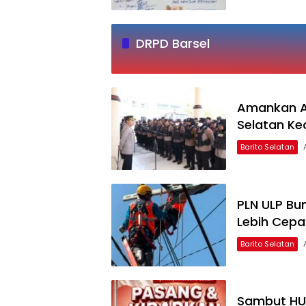
DRPD Barsel
Amankan Ak
Selatan K
Barito Selatan
PLN ULP Bu
Lebih Cepat
Barito Selatan
Sambut HUT