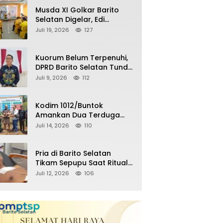
Remaja Nongkrong
Musda XI Golkar Barito
Selatan Digelar, Edi
Pratowo Targetkan
Juli 19, 2026
127
Kemenangan Partai pada
Pemilu Mendatang
Kuorum Belum Terpenuhi,
DPRD Barito Selatan Tunda
Paripurna Persetujuan
Juli 9, 2026
112
Raperda
Pertanggungjawaban
APBD 2025
Kodim 1012/Buntok
Amankan Dua Terduga
Pencuri Aset Perusahaan
Juli 14, 2026
110
Sitaan Satgas PKH, Satu
Paket Diduga Sabu Turut
Disita
Pria di Barito Selatan
Tikam Sepupu Saat Ritual
Adat Wara, Polisi Amankan
Juli 12, 2026
106
Pelaku