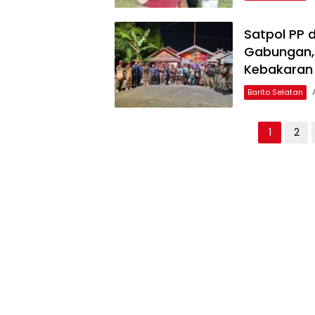
Satpol PP 
Gabungan, 
Kebakaran
Barito Selatan
Paginasi
1
2
pos