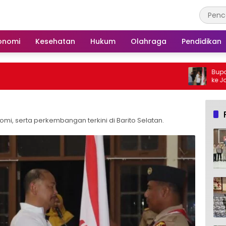
onomi
Kesehatan
Hukum
Olahraga
Pendidikan
Bupati Barsel Lepas
ke Jambore Nasional 
omi, serta perkembangan terkini di Barito Selatan.