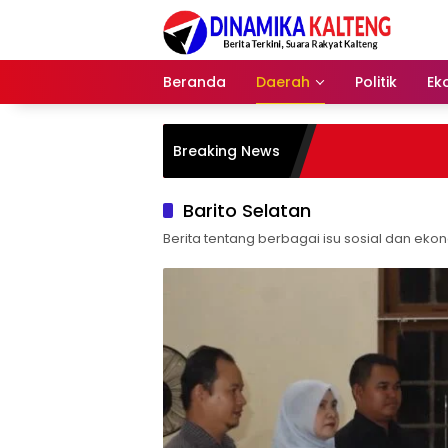
Langsung
ke
konten
Beranda
Daerah
Politik
Ek
Breaking News
Barito Selatan
Berita tentang berbagai isu sosial dan ekon