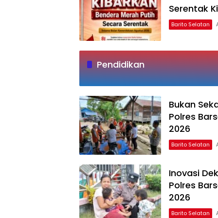
Serentak K
Barito Selatan
Pendidikan
Bukan Sek
Polres Bar
2026
Barito Selatan
Inovasi De
Polres Bar
2026
Barito Selatan