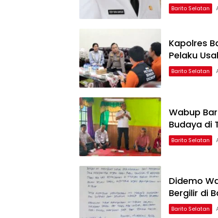
Barito Selatan
Kapolres B
Pelaku Usa
Barito Selatan
Wabup Bars
Budaya di
Barito Selatan
Didemo Wa
Bergilir di
Barito Selatan