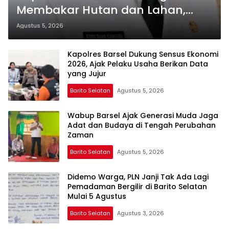
Membakar Hutan dan Lahan,
Wujudkan Barito Selatan Bebas
Agustus 5, 2026
Kabut Asap
Kapolres Barsel Dukung Sensus Ekonomi
2026, Ajak Pelaku Usaha Berikan Data
yang Jujur
Barito Selatan
Agustus 5, 2026
Wabup Barsel Ajak Generasi Muda Jaga
Adat dan Budaya di Tengah Perubahan
Zaman
Barito Selatan
Agustus 5, 2026
Didemo Warga, PLN Janji Tak Ada Lagi
Pemadaman Bergilir di Barito Selatan
Mulai 5 Agustus
Barito Selatan
Agustus 3, 2026