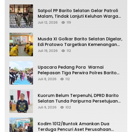
Satpol PP Barito Selatan Gelar Patroli
Malam, Tindak Lanjuti Keluhan Warga
soal Balap Liar dan Remaja Nongkrong
Juli 12, 2026
119
Musda XI Golkar Barito Selatan Digelar,
Edi Pratowo Targetkan Kemenangan
Partai pada Pemilu Mendatang
Juli 19, 2026
112
Upacara Pedang Pora Warnai
Pelepasan Tiga Perwira Polres Barito
Selatan Masuki Masa Pensiun
Juli 8, 2026
112
Kuorum Belum Terpenuhi, DPRD Barito
Selatan Tunda Paripurna Persetujuan
Raperda Pertanggungjawaban APBD
Juli 9, 2026
102
2025
Kodim 1012/Buntok Amankan Dua
Terduga Pencuri Aset Perusahaan