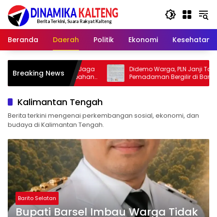
Langsung
ke
konten
Beranda
Daerah
Politik
Ekonomi
Kesehatan
Muda Jaga
Didemo Warga, PLN Janji Tak Ada Lagi
Breaking News
Perubahan
Pemadaman Bergilir di Barito Selatan
Mulai 5 Agustus
Kalimantan Tengah
Berita terkini mengenai perkembangan sosial, ekonomi, dan
budaya di Kalimantan Tengah.
Barito Selatan
Bupati Barsel Imbau Warga Tidak