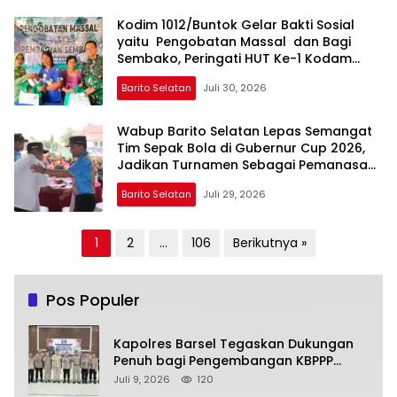
Kodim 1012/Buntok Gelar Bakti Sosial
yaitu Pengobatan Massal dan Bagi
Sembako, Peringati HUT Ke-1 Kodam
XXII/Tambun Bungai
Barito Selatan
Juli 30, 2026
Wabup Barito Selatan Lepas Semangat
Tim Sepak Bola di Gubernur Cup 2026,
Jadikan Turnamen Sebagai Pemanasan
Menuju Porprov
Barito Selatan
Juli 29, 2026
Paginasi
1
2
…
106
Berikutnya »
pos
Pos Populer
Kapolres Barsel Tegaskan Dukungan
Penuh bagi Pengembangan KBPPP
Kalimantan Tengah
Juli 9, 2026
120