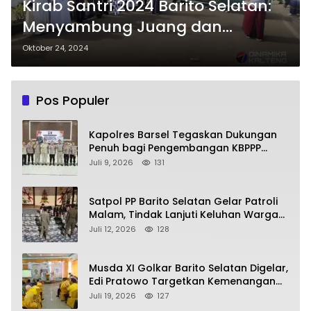
Kirab Santri 2024 Barito Selatan:
Menyambung Juang dan
Merengkuh Masa Depan
Oktober 24, 2024
Pos Populer
Kapolres Barsel Tegaskan Dukungan
Penuh bagi Pengembangan KBPPP
Kalimantan Tengah
Juli 9, 2026
131
Satpol PP Barito Selatan Gelar Patroli
Malam, Tindak Lanjuti Keluhan Warga
soal Balap Liar dan Remaja Nongkrong
Juli 12, 2026
128
Musda XI Golkar Barito Selatan Digelar,
Edi Pratowo Targetkan Kemenangan
Partai pada Pemilu Mendatang
Juli 19, 2026
127