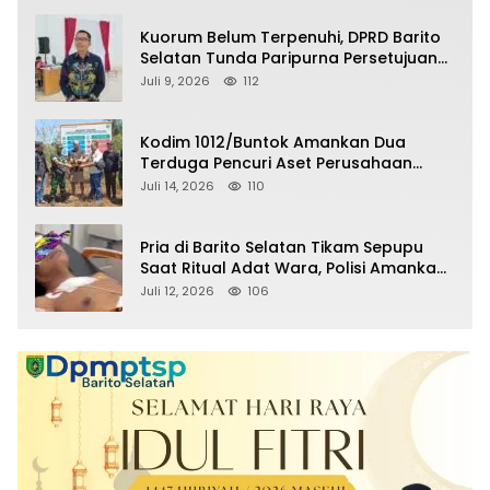
Kuorum Belum Terpenuhi, DPRD Barito
Selatan Tunda Paripurna Persetujuan
Raperda Pertanggungjawaban APBD
Juli 9, 2026
112
2025
Kodim 1012/Buntok Amankan Dua
Terduga Pencuri Aset Perusahaan
Sitaan Satgas PKH, Satu Paket Diduga
Juli 14, 2026
110
Sabu Turut Disita
Pria di Barito Selatan Tikam Sepupu
Saat Ritual Adat Wara, Polisi Amankan
Pelaku
Juli 12, 2026
106