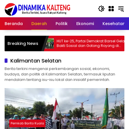
Langsung
ke
konten
Beranda
Daerah
Politik
Ekonomi
Kesehatan
ka
HUT ke-25, Partai Demokrat Barsel Gelar
Bupati
Breaking News
Bakti Sosial dan Gotong Royong di
Membak
Langgar Nurul Ashfiya
Barito
Kalimantan Selatan
Berita terkini mengenai perkembangan sosial, ekonomi,
budaya, dan politik di Kalimantan Selatan, termasuk liputan
mendalam tentang isu-isu lokal dan inisiatif pemerintah.
Pemkab Barito Kuala