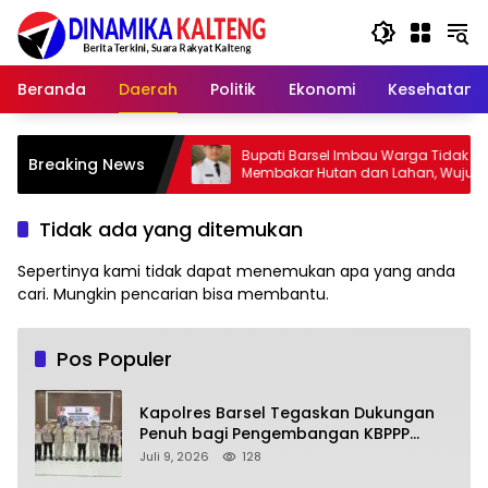
Langsung
ke
konten
Beranda
Daerah
Politik
Ekonomi
Kesehatan
Gelar
Bupati Barsel Imbau Warga Tidak
Kap
Breaking News
i
Membakar Hutan dan Lahan, Wujudkan
202
Barito Selatan Bebas Kabut Asap
yan
Tidak ada yang ditemukan
Sepertinya kami tidak dapat menemukan apa yang anda
cari. Mungkin pencarian bisa membantu.
Pos Populer
Kapolres Barsel Tegaskan Dukungan
Penuh bagi Pengembangan KBPPP
Kalimantan Tengah
Juli 9, 2026
128