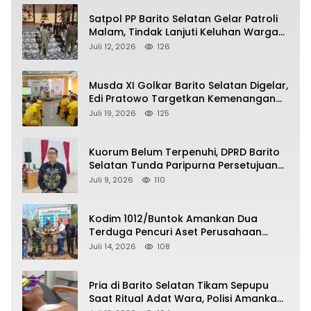
Satpol PP Barito Selatan Gelar Patroli
Malam, Tindak Lanjuti Keluhan Warga
soal Balap Liar dan Remaja Nongkrong
Juli 12, 2026
126
Musda XI Golkar Barito Selatan Digelar,
Edi Pratowo Targetkan Kemenangan
Partai pada Pemilu Mendatang
Juli 19, 2026
125
Kuorum Belum Terpenuhi, DPRD Barito
Selatan Tunda Paripurna Persetujuan
Raperda Pertanggungjawaban APBD
Juli 9, 2026
110
2025
Kodim 1012/Buntok Amankan Dua
Terduga Pencuri Aset Perusahaan
Sitaan Satgas PKH, Satu Paket Diduga
Juli 14, 2026
108
Sabu Turut Disita
Pria di Barito Selatan Tikam Sepupu
Saat Ritual Adat Wara, Polisi Amankan