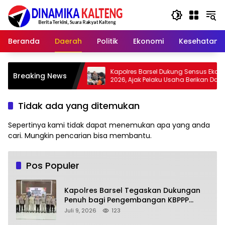
Langsung
ke
konten
Beranda
Daerah
Politik
Ekonomi
Kesehatan
Kapolres Barsel Dukung Sensus Ekonomi
Wab
Breaking News
dkan
2026, Ajak Pelaku Usaha Berikan Data
Ada
yang Jujur
Za
Tidak ada yang ditemukan
Sepertinya kami tidak dapat menemukan apa yang anda
cari. Mungkin pencarian bisa membantu.
Pos Populer
Kapolres Barsel Tegaskan Dukungan
Penuh bagi Pengembangan KBPPP
Kalimantan Tengah
Juli 9, 2026
123