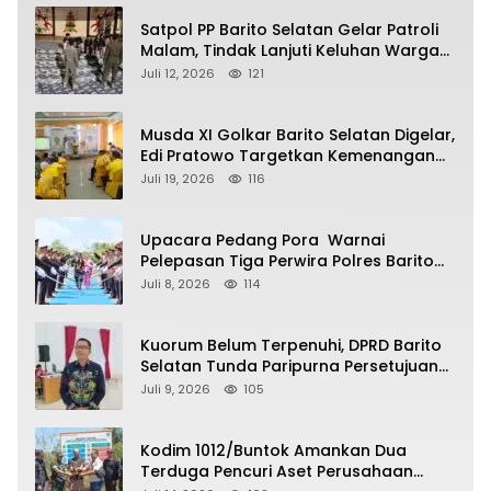
Satpol PP Barito Selatan Gelar Patroli
Malam, Tindak Lanjuti Keluhan Warga
soal Balap Liar dan Remaja Nongkrong
Juli 12, 2026
121
Musda XI Golkar Barito Selatan Digelar,
Edi Pratowo Targetkan Kemenangan
Partai pada Pemilu Mendatang
Juli 19, 2026
116
Upacara Pedang Pora Warnai
Pelepasan Tiga Perwira Polres Barito
Selatan Masuki Masa Pensiun
Juli 8, 2026
114
Kuorum Belum Terpenuhi, DPRD Barito
Selatan Tunda Paripurna Persetujuan
Raperda Pertanggungjawaban APBD
Juli 9, 2026
105
2025
Kodim 1012/Buntok Amankan Dua
Terduga Pencuri Aset Perusahaan