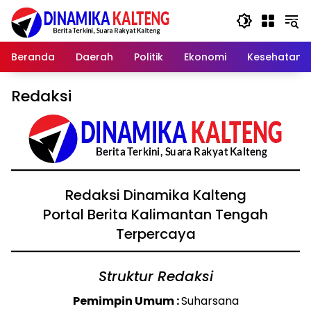
Langsung
ke
konten
Beranda
Daerah
Politik
Ekonomi
Kesehatan
Redaksi
Redaksi Dinamika Kalteng
Portal Berita Kalimantan Tengah
Terpercaya
Struktur Redaksi
Pemimpin Umum :
Suharsana