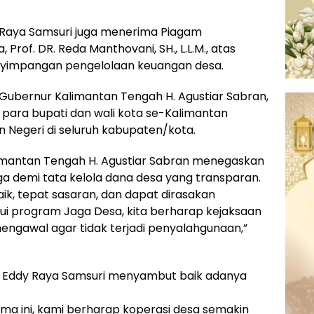
 Raya Samsuri juga menerima Piagam
rof. DR. Reda Manthovani, SH., L.L.M., atas
yimpangan pengelolaan keuangan desa.
 Gubernur Kalimantan Tengah H. Agustiar Sabran,
, para bupati dan wali kota se-Kalimantan
n Negeri di seluruh kabupaten/kota.
mantan Tengah H. Agustiar Sabran menegaskan
a demi tata kelola dana desa yang transparan.
ik, tepat sasaran, dan dapat dirasakan
ui program Jaga Desa, kita berharap kejaksaan
ngawal agar tidak terjadi penyalahgunaan,”
an Eddy Raya Samsuri menyambut baik adanya
a ini, kami berharap koperasi desa semakin