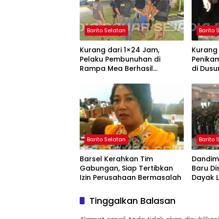
Barito Selatan
Barito 
Kurang dari 1×24 Jam,
Kurang 
Pelaku Pembunuhan di
Penika
Rampa Mea Berhasil
di Dusu
Ditangkap Polres Barsel
Polisi
Barito Selatan
Barito 
Barsel Kerahkan Tim
Dandim
Gabungan, Siap Tertibkan
Baru Di
Izin Perusahaan Bermasalah
Dayak 
Tinggalkan Balasan