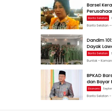
Barsel Ker
Perusahaa
Barito Selatan
Barito Selatan —
Dandim 101
Dayak Law
Barito Selatan
Buntok – Komand
BPKAD Bars
dan Bayar 
Ekonomi
Septe
Barito Selatan