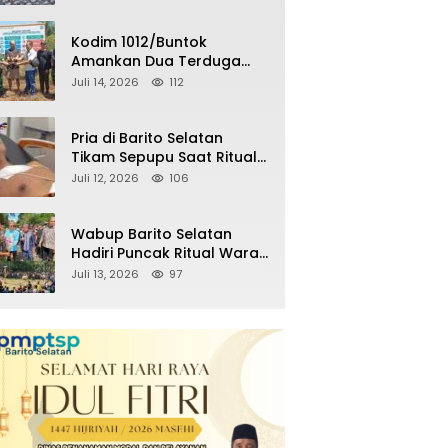
Warga soal Balap Liar dan
Remaja Nongkrong
Kodim 1012/Buntok
Amankan Dua Terduga
Pencuri Aset Perusahaan
Juli 14, 2026
112
Sitaan Satgas PKH, Satu
Paket Diduga Sabu Turut
Disita
Pria di Barito Selatan
Tikam Sepupu Saat Ritual
Adat Wara, Polisi Amankan
Juli 12, 2026
106
Pelaku
Wabup Barito Selatan
Hadiri Puncak Ritual Wara
Nyalimat, Tegaskan
Juli 13, 2026
97
Komitmen Lestarikan
Budaya Dayak