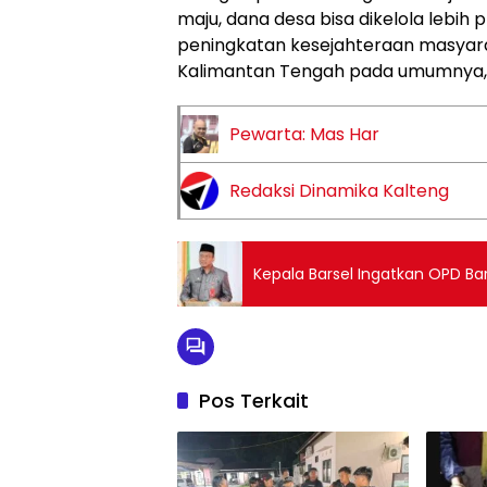
maju, dana desa bisa dikelola lebih
peningkatan kesejahteraan masyarak
Kalimantan Tengah pada umumnya,
Pewarta: Mas Har
Redaksi Dinamika Kalteng
Kepala Barsel Ingatkan OPD Bar
Pos Terkait