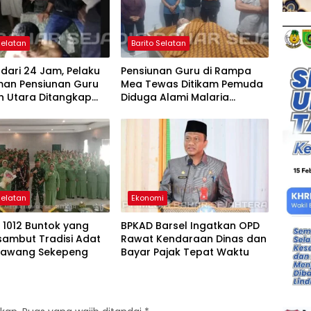
Selatan
Barito Selatan
dari 24 Jam, Pelaku
Pensiunan Guru di Rampa
man Pensiunan Guru
Mea Tewas Ditikam Pemuda
n Utara Ditangkap
Diduga Alami Malaria
Tropikal
Selatan
Ekonomi
 1012 Buntok yang
BPKAD Barsel Ingatkan OPD
sambut Tradisi Adat
Rawat Kendaraan Dinas dan
Lawang Sekepeng
Bayar Pajak Tepat Waktu