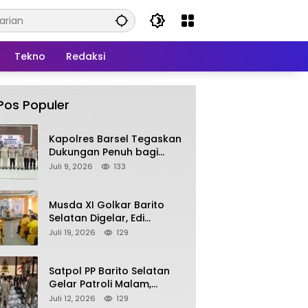
Tekno
Redaksi
Pos Populer
Kapolres Barsel Tegaskan
Dukungan Penuh bagi
Pengembangan KBPPP
Juli 9, 2026
133
Kalimantan Tengah
Musda XI Golkar Barito
Selatan Digelar, Edi
Pratowo Targetkan
Juli 19, 2026
129
Kemenangan Partai pada
Pemilu Mendatang
Satpol PP Barito Selatan
Gelar Patroli Malam,
Tindak Lanjuti Keluhan
Juli 12, 2026
129