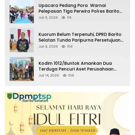
Upacara Pedang Pora Warnai
Pelepasan Tiga Perwira Polres Barito
Selatan Masuki Masa Pensiun
Juli 8, 2026
119
Kuorum Belum Terpenuhi, DPRD Barito
Selatan Tunda Paripurna Persetujuan
Raperda Pertanggungjawaban APBD
Juli 9, 2026
109
2025
Kodim 1012/Buntok Amankan Dua
Terduga Pencuri Aset Perusahaan
Sitaan Satgas PKH, Satu Paket Diduga
Juli 14, 2026
106
Sabu Turut Disita