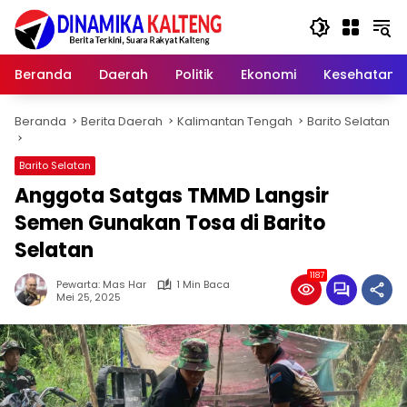
Langsung
ke
konten
Beranda
Daerah
Politik
Ekonomi
Kesehatan
Beranda
Berita Daerah
Kalimantan Tengah
Barito Selatan
Barito Selatan
Anggota Satgas TMMD Langsir
Semen Gunakan Tosa di Barito
Selatan
1187
Pewarta: Mas Har
1 Min Baca
Mei 25, 2025