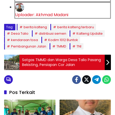
Uploader: Akhmad Madani
Tag:
berita kalteng
berita kalteng terbaru
Desa Talio
distribusi semen
Kalteng Update
kendaraan tosa
Kodim 1012 Buntok
Pembangunan Jalan
TMMD
TNI
Satgas TMMD dan Warga Desa Talio Pasang
Bekisting, Persiapan Cor Jalan
Pos Terkait