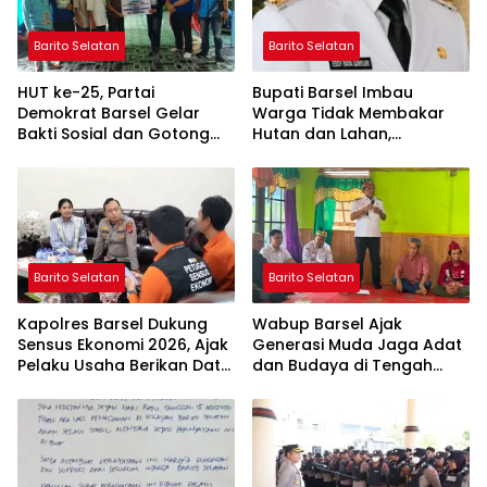
Barito Selatan
Barito Selatan
HUT ke-25, Partai
Bupati Barsel Imbau
Demokrat Barsel Gelar
Warga Tidak Membakar
Bakti Sosial dan Gotong
Hutan dan Lahan,
Royong di Langgar Nurul
Wujudkan Barito Selatan
Ashfiya
Bebas Kabut Asap
Barito Selatan
Barito Selatan
Kapolres Barsel Dukung
Wabup Barsel Ajak
Sensus Ekonomi 2026, Ajak
Generasi Muda Jaga Adat
Pelaku Usaha Berikan Data
dan Budaya di Tengah
yang Jujur
Perubahan Zaman