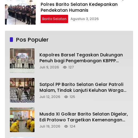
Polres Barito Selatan Kedepankan
Pendekatan Humanis
Barito Selatan
Agustus 3, 2026
Pos Populer
Kapolres Barsel Tegaskan Dukungan
Penuh bagi Pengembangan KBPPP
Kalimantan Tengah
Juli 9, 2026
127
Satpol PP Barito Selatan Gelar Patroli
Malam, Tindak Lanjuti Keluhan Warga
soal Balap Liar dan Remaja Nongkrong
Juli 12, 2026
125
Musda XI Golkar Barito Selatan Digelar,
Edi Pratowo Targetkan Kemenangan
Partai pada Pemilu Mendatang
Juli 19, 2026
124