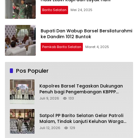
Barito Selatan
Mei 24, 2025
Bupati Dan Wabup Barsel Bersilaturahmi
ke Dandim 1012 Buntok
Pemkab Barito Selatan
Maret 4, 2025
Pos Populer
Kapolres Barsel Tegaskan Dukungan
Penuh bagi Pengembangan KBPPP
Kalimantan Tengah
Juli 9, 2026
133
Satpol PP Barito Selatan Gelar Patroli
Malam, Tindak Lanjuti Keluhan Warga
soal Balap Liar dan Remaja Nongkrong
Juli 12, 2026
129