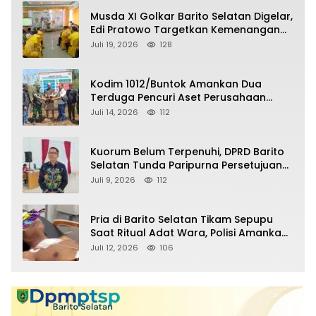
Musda XI Golkar Barito Selatan Digelar,
Edi Pratowo Targetkan Kemenangan
Partai pada Pemilu Mendatang
Juli 19, 2026
128
Kodim 1012/Buntok Amankan Dua
Terduga Pencuri Aset Perusahaan
Sitaan Satgas PKH, Satu Paket Diduga
Juli 14, 2026
112
Sabu Turut Disita
Kuorum Belum Terpenuhi, DPRD Barito
Selatan Tunda Paripurna Persetujuan
Raperda Pertanggungjawaban APBD
Juli 9, 2026
112
2025
Pria di Barito Selatan Tikam Sepupu
Saat Ritual Adat Wara, Polisi Amankan
Pelaku
Juli 12, 2026
106