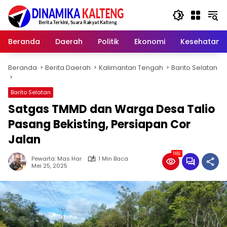
Langsung
ke
konten
Beranda
Daerah
Politik
Ekonomi
Kesehatan
Beranda
Berita Daerah
Kalimantan Tengah
Barito Selatan
Barito Selatan
Satgas TMMD dan Warga Desa Talio
Pasang Bekisting, Persiapan Cor
Jalan
1182
Pewarta: Mas Har
1 Min Baca
Mei 25, 2025