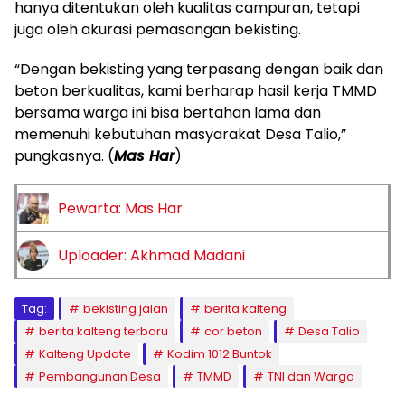
hanya ditentukan oleh kualitas campuran, tetapi
juga oleh akurasi pemasangan bekisting.
“Dengan bekisting yang terpasang dengan baik dan
beton berkualitas, kami berharap hasil kerja TMMD
bersama warga ini bisa bertahan lama dan
memenuhi kebutuhan masyarakat Desa Talio,”
pungkasnya. (
Mas Har
)
Pewarta: Mas Har
Uploader: Akhmad Madani
Tag:
bekisting jalan
berita kalteng
berita kalteng terbaru
cor beton
Desa Talio
Kalteng Update
Kodim 1012 Buntok
Pembangunan Desa
TMMD
TNI dan Warga