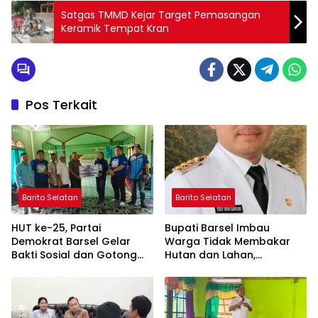
Satgas TMMD Kejar Target Pemasangan
Keramik Tempat Kran
Pos Terkait
Barito Selatan
Barito Selatan
HUT ke-25, Partai
Bupati Barsel Imbau
Demokrat Barsel Gelar
Warga Tidak Membakar
Bakti Sosial dan Gotong
Hutan dan Lahan,
Royong di Langgar Nurul
Wujudkan Barito Selatan
Ashfiya
Bebas Kabut Asap