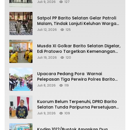
Kalimantan Tengah
Juli 9, 2026
127
Satpol PP Barito Selatan Gelar Patroli
Malam, Tindak Lanjuti Keluhan Warga
soal Balap Liar dan Remaja Nongkrong
Juli 12, 2026
125
Musda XI Golkar Barito Selatan Digelar,
Edi Pratowo Targetkan Kemenangan
Partai pada Pemilu Mendatang
Juli 19, 2026
120
Upacara Pedang Pora Warnai
Pelepasan Tiga Perwira Polres Barito
Selatan Masuki Masa Pensiun
Juli 8, 2026
119
Kuorum Belum Terpenuhi, DPRD Barito
Selatan Tunda Paripurna Persetujuan
Raperda Pertanggungjawaban APBD
Juli 9, 2026
109
2025
Kodim 1012/Buntok Amankan Dua