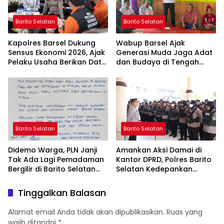
Barito Selatan
Barito Selatan
Kapolres Barsel Dukung
Wabup Barsel Ajak
Sensus Ekonomi 2026, Ajak
Generasi Muda Jaga Adat
Pelaku Usaha Berikan Data
dan Budaya di Tengah
yang Jujur
Perubahan Zaman
Barito Selatan
Barito Selatan
Didemo Warga, PLN Janji
Amankan Aksi Damai di
Tak Ada Lagi Pemadaman
Kantor DPRD, Polres Barito
Bergilir di Barito Selatan
Selatan Kedepankan
Mulai 5 Agustus
Pendekatan Humanis
Tinggalkan Balasan
Alamat email Anda tidak akan dipublikasikan.
Ruas yang
wajib ditandai
*