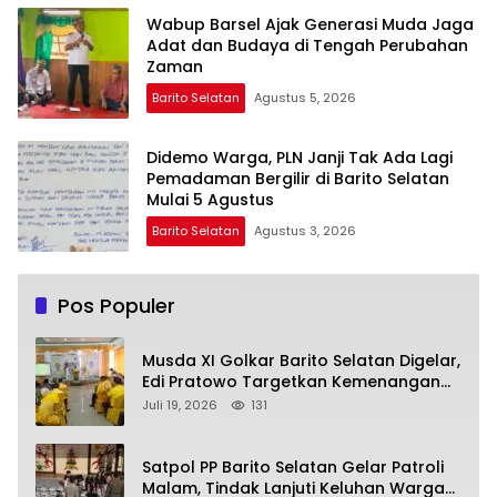
Wabup Barsel Ajak Generasi Muda Jaga
Adat dan Budaya di Tengah Perubahan
Zaman
Barito Selatan
Agustus 5, 2026
Didemo Warga, PLN Janji Tak Ada Lagi
Pemadaman Bergilir di Barito Selatan
Mulai 5 Agustus
Barito Selatan
Agustus 3, 2026
Pos Populer
Musda XI Golkar Barito Selatan Digelar,
Edi Pratowo Targetkan Kemenangan
Partai pada Pemilu Mendatang
Juli 19, 2026
131
Satpol PP Barito Selatan Gelar Patroli
Malam, Tindak Lanjuti Keluhan Warga