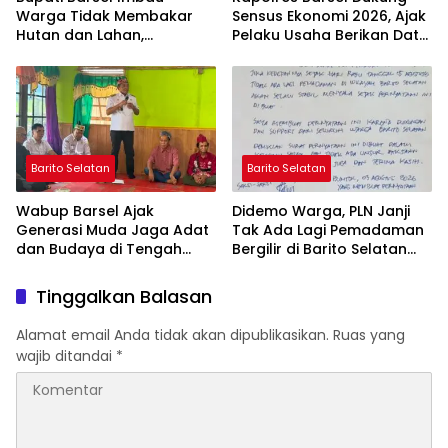
Warga Tidak Membakar
Sensus Ekonomi 2026, Ajak
Hutan dan Lahan,
Pelaku Usaha Berikan Data
Wujudkan Barito Selatan
yang Jujur
Bebas Kabut Asap
Barito Selatan
Barito Selatan
Wabup Barsel Ajak
Didemo Warga, PLN Janji
Generasi Muda Jaga Adat
Tak Ada Lagi Pemadaman
dan Budaya di Tengah
Bergilir di Barito Selatan
Perubahan Zaman
Mulai 5 Agustus
Tinggalkan Balasan
Alamat email Anda tidak akan dipublikasikan.
Ruas yang
wajib ditandai
*