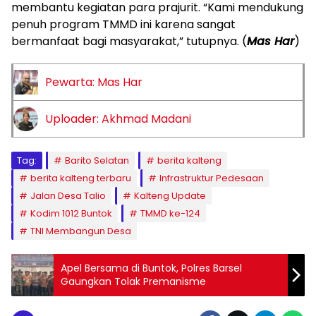
membantu kegiatan para prajurit. “Kami mendukung
penuh program TMMD ini karena sangat
bermanfaat bagi masyarakat,” tutupnya. (
Mas Har
)
Pewarta: Mas Har
Uploader: Akhmad Madani
Tag:
Barito Selatan
berita kalteng
berita kalteng terbaru
Infrastruktur Pedesaan
Jalan Desa Talio
Kalteng Update
Kodim 1012 Buntok
TMMD ke-124
TNI Membangun Desa
Apel Bersama di Buntok, Polres Barsel
Gaungkan Tolak Premanisme