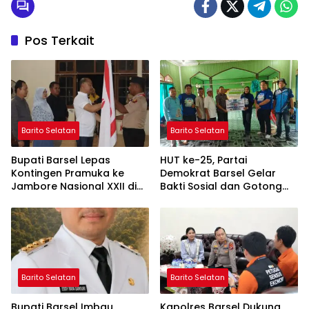
Pos Terkait
Barito Selatan
Barito Selatan
Bupati Barsel Lepas
HUT ke-25, Partai
Kontingen Pramuka ke
Demokrat Barsel Gelar
Jambore Nasional XXII di
Bakti Sosial dan Gotong
Cibubur
Royong di Langgar Nurul
Ashfiya
Barito Selatan
Barito Selatan
Bupati Barsel Imbau
Kapolres Barsel Dukung