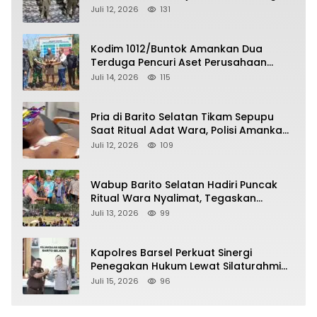
soal Balap Liar dan Remaja Nongkrong
Juli 12, 2026
131
Kodim 1012/Buntok Amankan Dua
Terduga Pencuri Aset Perusahaan
Sitaan Satgas PKH, Satu Paket Diduga
Juli 14, 2026
115
Sabu Turut Disita
Pria di Barito Selatan Tikam Sepupu
Saat Ritual Adat Wara, Polisi Amankan
Pelaku
Juli 12, 2026
109
Wabup Barito Selatan Hadiri Puncak
Ritual Wara Nyalimat, Tegaskan
Komitmen Lestarikan Budaya Dayak
Juli 13, 2026
99
Kapolres Barsel Perkuat Sinergi
Penegakan Hukum Lewat Silaturahmi
dengan Kajari Barito Selatan
Juli 15, 2026
96