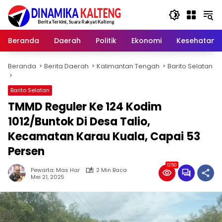
Langsung
ke
konten
Beranda
Daerah
Politik
Ekonomi
Kesehatan
Beranda
Berita Daerah
Kalimantan Tengah
Barito Selatan
Barito Selatan
TMMD Reguler Ke 124 Kodim
1012/Buntok Di Desa Talio,
Kecamatan Karau Kuala, Capai 53
Persen
1250
Pewarta: Mas Har
2 Min Baca
Mei 21, 2025