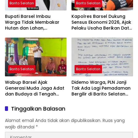
Barito Selatan
Barito Selatan
Bupati Barsel Imbau
Kapolres Barsel Dukung
Warga Tidak Membakar
Sensus Ekonomi 2026, Ajak
Hutan dan Lahan,
Pelaku Usaha Berikan Data
Wujudkan Barito Selatan
yang Jujur
Bebas Kabut Asap
Barito Selatan
Barito Selatan
Wabup Barsel Ajak
Didemo Warga, PLN Janji
Generasi Muda Jaga Adat
Tak Ada Lagi Pemadaman
dan Budaya di Tengah
Bergilir di Barito Selatan
Perubahan Zaman
Mulai 5 Agustus
Tinggalkan Balasan
Alamat email Anda tidak akan dipublikasikan.
Ruas yang
wajib ditandai
*