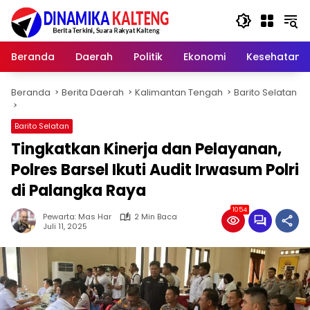
Langsung
ke
konten
Beranda
Daerah
Politik
Ekonomi
Kesehatan
Beranda
Berita Daerah
Kalimantan Tengah
Barito Selatan
Barito Selatan
Tingkatkan Kinerja dan Pelayanan,
Polres Barsel Ikuti Audit Irwasum Polri
di Palangka Raya
1054
Pewarta: Mas Har
2 Min Baca
Juli 11, 2025