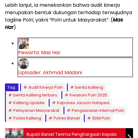
Lebih lanjut, ia menekankan bahwa audit kinerja
merupakan bentuk dukungan terhadap terwujudnya
tagline Polri, yakni “Polri untuk Masyarakat”. (
Mas
Har
)
Pewarta: Mas Har
Uploader: Akhmad Madani
Tag:
Audit Kinerja Polri
berita kalteng
berita kalteng terbaru
Irwasum Polri 2025
Kalteng Update
Kapolres Jacson Hutapea
Pelayanan Masyarakat
Pengawasan Internal Polri
Polda Kalteng
Polres Barsel
SDM Polri
Bupati Barsel Terima Penghargaan Kepala