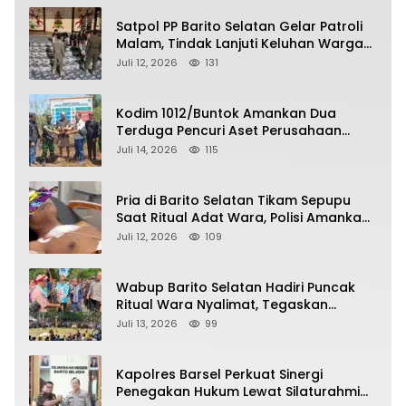
Satpol PP Barito Selatan Gelar Patroli
Malam, Tindak Lanjuti Keluhan Warga
soal Balap Liar dan Remaja Nongkrong
Juli 12, 2026
131
Kodim 1012/Buntok Amankan Dua
Terduga Pencuri Aset Perusahaan
Sitaan Satgas PKH, Satu Paket Diduga
Juli 14, 2026
115
Sabu Turut Disita
Pria di Barito Selatan Tikam Sepupu
Saat Ritual Adat Wara, Polisi Amankan
Pelaku
Juli 12, 2026
109
Wabup Barito Selatan Hadiri Puncak
Ritual Wara Nyalimat, Tegaskan
Komitmen Lestarikan Budaya Dayak
Juli 13, 2026
99
Kapolres Barsel Perkuat Sinergi
Penegakan Hukum Lewat Silaturahmi