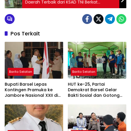
Daerah Terbaik dari KSAD TNI Berkat
Dukungan Program TMMD
Pos Terkait
Barito Selatan
Barito Selatan
Bupati Barsel Lepas
HUT ke-25, Partai
Kontingen Pramuka ke
Demokrat Barsel Gelar
Jambore Nasional XXII di
Bakti Sosial dan Gotong
Cibubur
Royong di Langgar Nurul
Ashfiya