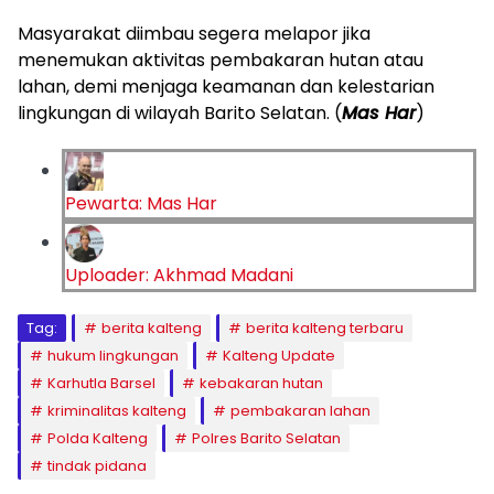
Masyarakat diimbau segera melapor jika
menemukan aktivitas pembakaran hutan atau
lahan, demi menjaga keamanan dan kelestarian
lingkungan di wilayah Barito Selatan. (
Mas Har
)
Pewarta: Mas Har
Uploader: Akhmad Madani
Tag:
berita kalteng
berita kalteng terbaru
hukum lingkungan
Kalteng Update
Karhutla Barsel
kebakaran hutan
kriminalitas kalteng
pembakaran lahan
Polda Kalteng
Polres Barito Selatan
tindak pidana