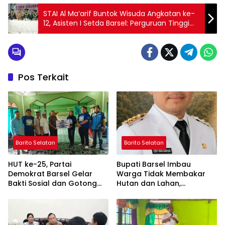
STAI Al Ma’arif Buntok Wisuda Angkatan ke-
12, Asisten I Setda Barsel: Perguruan Tinggi
Adalah Pondasi Kemajuan Daerah
Pos Terkait
Barito Selatan
Barito Selatan
HUT ke-25, Partai
Bupati Barsel Imbau
Demokrat Barsel Gelar
Warga Tidak Membakar
Bakti Sosial dan Gotong
Hutan dan Lahan,
Royong di Langgar Nurul
Wujudkan Barito Selatan
Ashfiya
Bebas Kabut Asap