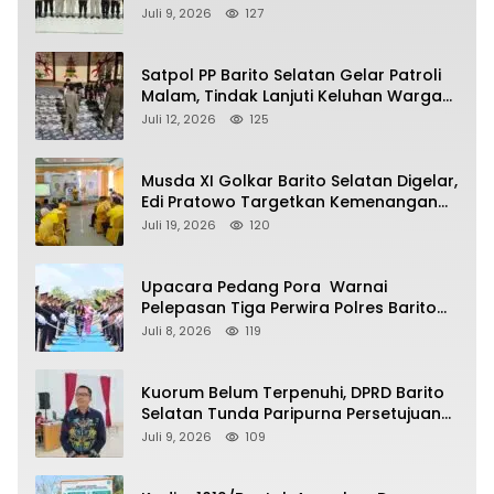
Kalimantan Tengah
Juli 9, 2026
127
Satpol PP Barito Selatan Gelar Patroli
Malam, Tindak Lanjuti Keluhan Warga
soal Balap Liar dan Remaja Nongkrong
Juli 12, 2026
125
Musda XI Golkar Barito Selatan Digelar,
Edi Pratowo Targetkan Kemenangan
Partai pada Pemilu Mendatang
Juli 19, 2026
120
Upacara Pedang Pora Warnai
Pelepasan Tiga Perwira Polres Barito
Selatan Masuki Masa Pensiun
Juli 8, 2026
119
Kuorum Belum Terpenuhi, DPRD Barito
Selatan Tunda Paripurna Persetujuan
Raperda Pertanggungjawaban APBD
Juli 9, 2026
109
2025