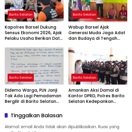
Barito Selatan
Barito Selatan
Kapolres Barsel Dukung
Wabup Barsel Ajak
Sensus Ekonomi 2026, Ajak
Generasi Muda Jaga Adat
Pelaku Usaha Berikan Data
dan Budaya di Tengah
yang Jujur
Perubahan Zaman
Barito Selatan
Barito Selatan
Didemo Warga, PLN Janji
Amankan Aksi Damai di
Tak Ada Lagi Pemadaman
Kantor DPRD, Polres Barito
Bergilir di Barito Selatan
Selatan Kedepankan
Mulai 5 Agustus
Pendekatan Humanis
Tinggalkan Balasan
Alamat email Anda tidak akan dipublikasikan.
Ruas yang