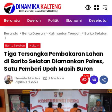
Langsung
ke
konten
Beranda
Daerah
Politik
Ekonomi
Kesehatan
Beranda
Berita Daerah
Kalimantan Tengah
Barito Selatan
Barito Selatan
Hukum
Tiga Tersangka Pembakaran Lahan
di Barito Selatan Diamankan Polres,
Satu Pemberi Upah Masih Buron
1056
Pewarta: Mas Har
2 Min Baca
Agustus 4, 2025