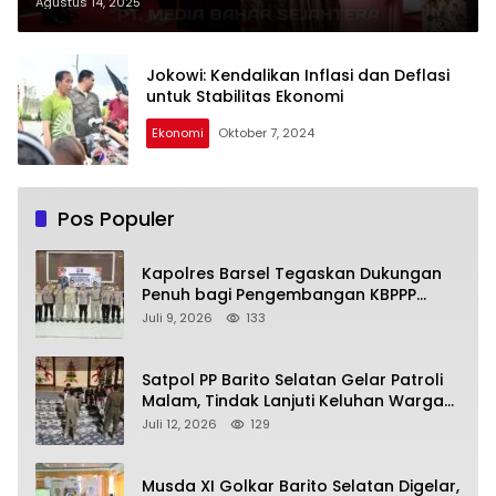
Kepedulian untuk Rakyat
Agustus 14, 2025
Jokowi: Kendalikan Inflasi dan Deflasi
untuk Stabilitas Ekonomi
Ekonomi
Oktober 7, 2024
Pos Populer
Kapolres Barsel Tegaskan Dukungan
Penuh bagi Pengembangan KBPPP
Kalimantan Tengah
Juli 9, 2026
133
Satpol PP Barito Selatan Gelar Patroli
Malam, Tindak Lanjuti Keluhan Warga
soal Balap Liar dan Remaja Nongkrong
Juli 12, 2026
129
Musda XI Golkar Barito Selatan Digelar,