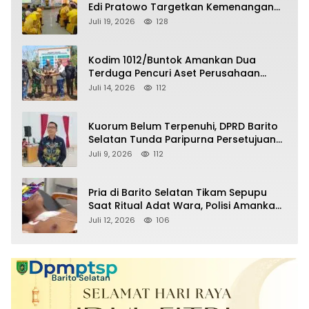
Edi Pratowo Targetkan Kemenangan
Partai pada Pemilu Mendatang
Juli 19, 2026
128
Kodim 1012/Buntok Amankan Dua
Terduga Pencuri Aset Perusahaan
Sitaan Satgas PKH, Satu Paket Diduga
Juli 14, 2026
112
Sabu Turut Disita
Kuorum Belum Terpenuhi, DPRD Barito
Selatan Tunda Paripurna Persetujuan
Raperda Pertanggungjawaban APBD
Juli 9, 2026
112
2025
Pria di Barito Selatan Tikam Sepupu
Saat Ritual Adat Wara, Polisi Amankan
Pelaku
Juli 12, 2026
106