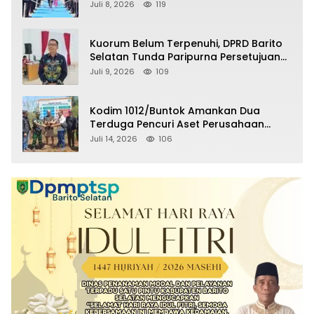
Selatan Masuki Masa Pensiun
Juli 8, 2026
119
Kuorum Belum Terpenuhi, DPRD Barito
Selatan Tunda Paripurna Persetujuan
Raperda Pertanggungjawaban APBD
Juli 9, 2026
109
2025
Kodim 1012/Buntok Amankan Dua
Terduga Pencuri Aset Perusahaan
Sitaan Satgas PKH, Satu Paket Diduga
Juli 14, 2026
106
Sabu Turut Disita