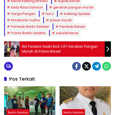
berita kalteng terbaru
Bupati Barsel
Eddy Raya Samsuri
gerakan pangan murah
Harga Pangan
hut ri
Kalteng Update
Khristianto Yudha
pasar murah
Pemkab Barito Selatan
Pemkab Barsel
Polres Barito Selatan
subsidi beras
Riri Fardani Hadiri Kick Off Gerakan Pangan
Murah di Polres Barsel.
Pos Terkait
Barito Selatan
Barito Selatan