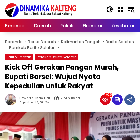
Langsung
ke
konten
Beranda
Daerah
Politik
Ekonomi
Kesehatan
Beranda
Berita Daerah
Kalimantan Tengah
Barito Selatan
Pemkab Barito Selatan
Barito Selatan
Pemkab Barito Selatan
Kick Off Gerakan Pangan Murah,
Bupati Barsel: Wujud Nyata
Kepedulian untuk Rakyat
925
Pewarta: Mas Har
2 Min Baca
Agustus 14, 2025