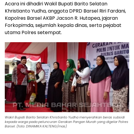
Acara ini dihadiri Wakil Bupati Barito Selatan
Khristianto Yudha, anggota DPRD Barsel Riri Fardani,
Kapolres Barsel AKBP Jacson R. Hutapea, jajaran
Forkopimda, sejumlah kepala dinas, serta pejabat
utama Polres setempat.
Wakil Bupati Barito Selatan Khristianto Yudha menyerahkan beras subsidi
kepada warga pada peluncuran Gerakan Pangan Murah yang digelar Polres
Barsel. (foto: DINAMIKA KALTENG/mas)