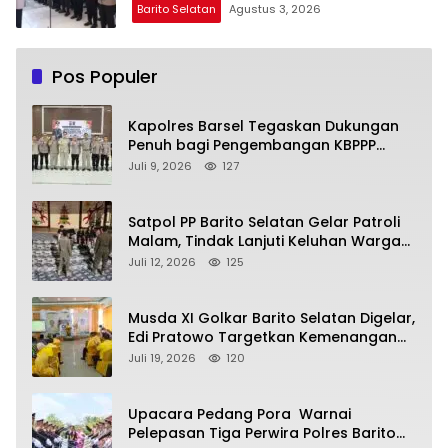
Barito Selatan
Agustus 3, 2026
Pos Populer
Kapolres Barsel Tegaskan Dukungan
Penuh bagi Pengembangan KBPPP
Kalimantan Tengah
Juli 9, 2026
127
Satpol PP Barito Selatan Gelar Patroli
Malam, Tindak Lanjuti Keluhan Warga
soal Balap Liar dan Remaja Nongkrong
Juli 12, 2026
125
Musda XI Golkar Barito Selatan Digelar,
Edi Pratowo Targetkan Kemenangan
Partai pada Pemilu Mendatang
Juli 19, 2026
120
Upacara Pedang Pora Warnai
Pelepasan Tiga Perwira Polres Barito