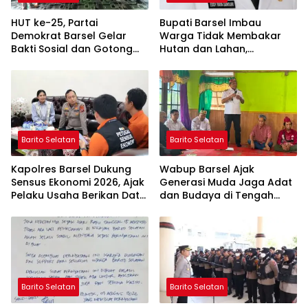
HUT ke-25, Partai
Bupati Barsel Imbau
Demokrat Barsel Gelar
Warga Tidak Membakar
Bakti Sosial dan Gotong
Hutan dan Lahan,
Royong di Langgar Nurul
Wujudkan Barito Selatan
Ashfiya
Bebas Kabut Asap
Barito Selatan
Barito Selatan
Kapolres Barsel Dukung
Wabup Barsel Ajak
Sensus Ekonomi 2026, Ajak
Generasi Muda Jaga Adat
Pelaku Usaha Berikan Data
dan Budaya di Tengah
yang Jujur
Perubahan Zaman
Barito Selatan
Barito Selatan