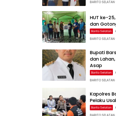
BARITO SELATAN 
HUT ke-25, 
dan Gotong
Barito Selatan
BARITO SELATAN
Bupati Bar
dan Lahan,
Asap
Barito Selatan
BARITO SELATAN –
Kapolres B
Pelaku Usa
Barito Selatan
BARITO SELATAN 