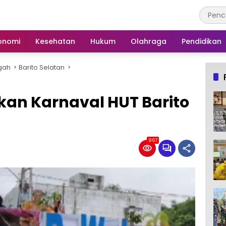
onomi
Kesehatan
Hukum
Olahraga
Pendidikan
gah
Barito Selatan
kan Karnaval HUT Barito
967