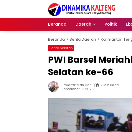
Langsung
ke
konten
Beranda
Daerah
Politik
Ek
Beranda
Berita Daerah
Kalimantan Ten
Barito Selatan
PWI Barsel Meriah
Selatan ke-66
Pewarta: Mas Har
2 Min Baca
September 18, 2025