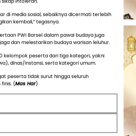
sikap intoleran.
 di media sosial, sebaiknya dicermati terlebih
ikan kembali,” tegasnya.
tsertaan PWI Barsel dalam pawai budaya juga
ga dan melestarikan budaya warisan leluhur.
 60 kelompok peserta dari tiga kategori, yakni
wa), dinas/instansi, serta kategori umum.
t peserta tidak surut hingga seluruh
inis. (
Mas Har
)