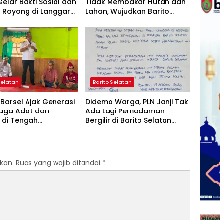
Gelar Bakti Sosial dan
Tidak Membakar Hutan dan
 Royong di Langgar
Lahan, Wujudkan Barito
shfiya
Selatan Bebas Kabut Asap
Selatan
Barito Selatan
Barsel Ajak Generasi
Didemo Warga, PLN Janji Tak
aga Adat dan
Ada Lagi Pemadaman
 di Tengah
Bergilir di Barito Selatan
han Zaman
Mulai 5 Agustus
kan.
Ruas yang wajib ditandai
*