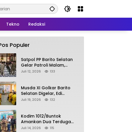
Tekno
Redaksi
Pos Populer
Satpol PP Barito Selatan
Gelar Patroli Malam,
Tindak Lanjuti Keluhan
Juli 12, 2026
133
Warga soal Balap Liar dan
Remaja Nongkrong
Musda XI Golkar Barito
Selatan Digelar, Edi
Pratowo Targetkan
Juli 19, 2026
132
Kemenangan Partai pada
Pemilu Mendatang
Kodim 1012/Buntok
Amankan Dua Terduga
Pencuri Aset Perusahaan
Juli 14, 2026
115