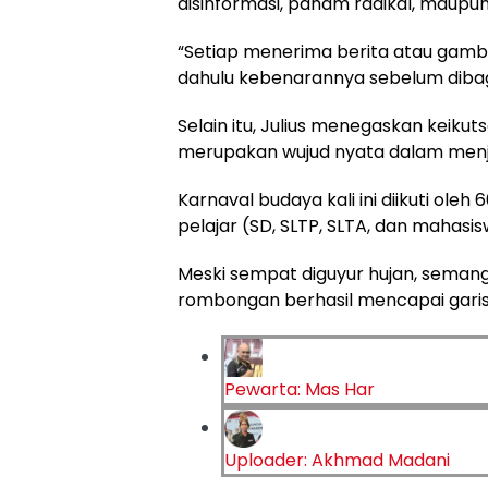
disinformasi, paham radikal, maupun 
“Setiap menerima berita atau gambar
dahulu kebenarannya sebelum dibag
Selain itu, Julius menegaskan keiku
merupakan wujud nyata dalam menja
Karnaval budaya kali ini diikuti oleh
pelajar (SD, SLTP, SLTA, dan mahasis
Meski sempat diguyur hujan, semanga
rombongan berhasil mencapai garis f
Pewarta: Mas Har
Uploader: Akhmad Madani