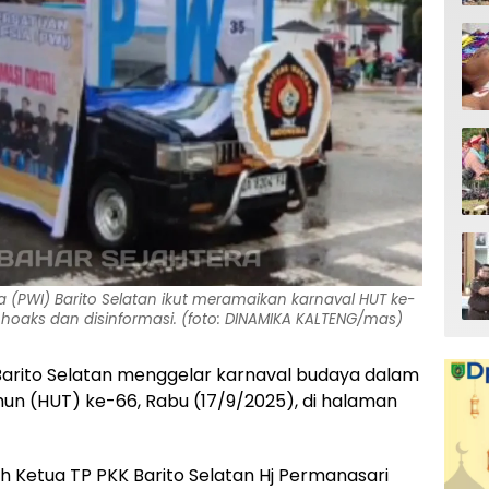
 (PWI) Barito Selatan ikut meramaikan karnaval HUT ke-
hoaks dan disinformasi. (foto: DINAMIKA KALTENG/mas)
arito Selatan menggelar karnaval budaya dalam
un (HUT) ke-66, Rabu (17/9/2025), di halaman
eh Ketua TP PKK Barito Selatan Hj Permanasari