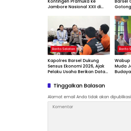
Kontingen Pramuka ke
Barsel 
Jambore Nasional XXII di
Gotong
Cibubur
Nurul A
Barito Selatan
Barito 
Kapolres Barsel Dukung
Wabup 
Sensus Ekonomi 2026, Ajak
Muda J
Pelaku Usaha Berikan Data
Budaya
yang Jujur
Peruba
Tinggalkan Balasan
Alamat email Anda tidak akan dipublikasi