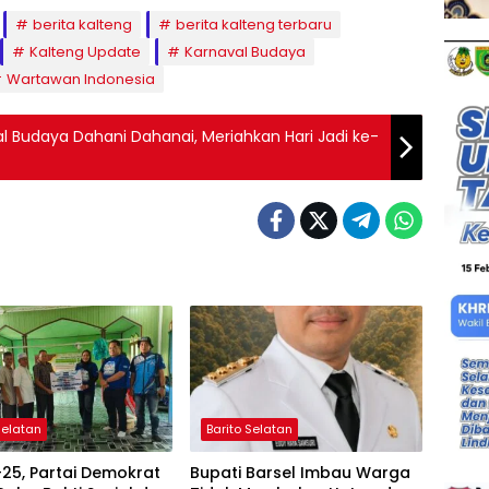
berita kalteng
berita kalteng terbaru
Kalteng Update
Karnaval Budaya
Wartawan Indonesia
val Budaya Dahani Dahanai, Meriahkan Hari Jadi ke-
Selatan
Barito Selatan
25, Partai Demokrat
Bupati Barsel Imbau Warga