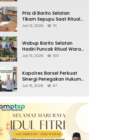
Sitaan Satgas PKH, Satu
Paket Diduga Sabu Turut
Disita
Pria di Barito Selatan
Tikam Sepupu Saat Ritual
Adat Wara, Polisi Amankan
Juli 12, 2026
111
Pelaku
Wabup Barito Selatan
Hadiri Puncak Ritual Wara
Nyalimat, Tegaskan
Juli 13, 2026
100
Komitmen Lestarikan
Budaya Dayak
Kapolres Barsel Perkuat
Sinergi Penegakan Hukum
Lewat Silaturahmi dengan
Juli 15, 2026
97
Kajari Barito Selatan