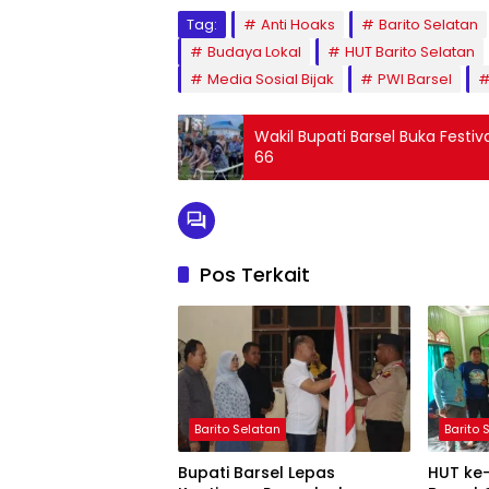
Tag:
Anti Hoaks
Barito Selatan
Budaya Lokal
HUT Barito Selatan
Media Sosial Bijak
PWI Barsel
Wakil Bupati Barsel Buka Festi
66
Pos Terkait
Barito Selatan
Barito 
Bupati Barsel Lepas
HUT ke-