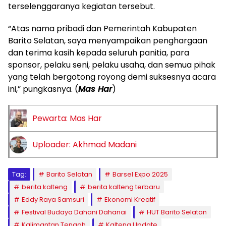
terselenggaranya kegiatan tersebut.
“Atas nama pribadi dan Pemerintah Kabupaten
Barito Selatan, saya menyampaikan penghargaan
dan terima kasih kepada seluruh panitia, para
sponsor, pelaku seni, pelaku usaha, dan semua pihak
yang telah bergotong royong demi suksesnya acara
ini,” pungkasnya. (
Mas Har
)
Pewarta: Mas Har
Uploader: Akhmad Madani
Tag:
Barito Selatan
Barsel Expo 2025
berita kalteng
berita kalteng terbaru
Eddy Raya Samsuri
Ekonomi Kreatif
Festival Budaya Dahani Dahanai
HUT Barito Selatan
Kalimantan Tengah
Kalteng Update