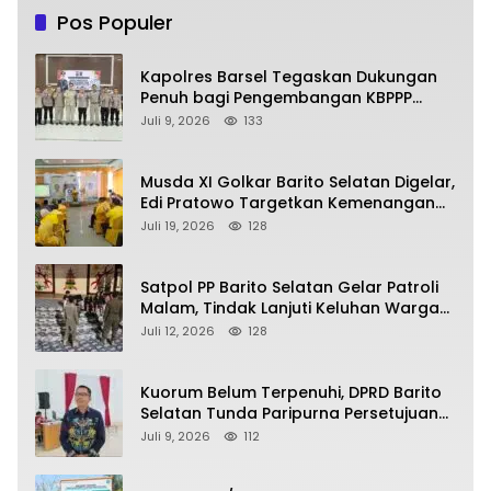
Pos Populer
Kapolres Barsel Tegaskan Dukungan
Penuh bagi Pengembangan KBPPP
Kalimantan Tengah
Juli 9, 2026
133
Musda XI Golkar Barito Selatan Digelar,
Edi Pratowo Targetkan Kemenangan
Partai pada Pemilu Mendatang
Juli 19, 2026
128
Satpol PP Barito Selatan Gelar Patroli
Malam, Tindak Lanjuti Keluhan Warga
soal Balap Liar dan Remaja Nongkrong
Juli 12, 2026
128
Kuorum Belum Terpenuhi, DPRD Barito
Selatan Tunda Paripurna Persetujuan
Raperda Pertanggungjawaban APBD
Juli 9, 2026
112
2025