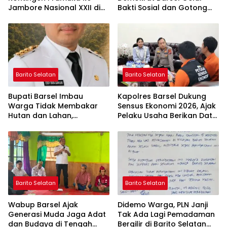
Jambore Nasional XXII di
Bakti Sosial dan Gotong
Cibubur
Royong di Langgar Nurul
Ashfiya
Barito Selatan
Barito Selatan
Bupati Barsel Imbau
Kapolres Barsel Dukung
Warga Tidak Membakar
Sensus Ekonomi 2026, Ajak
Hutan dan Lahan,
Pelaku Usaha Berikan Data
Wujudkan Barito Selatan
yang Jujur
Bebas Kabut Asap
Barito Selatan
Barito Selatan
Wabup Barsel Ajak
Didemo Warga, PLN Janji
Generasi Muda Jaga Adat
Tak Ada Lagi Pemadaman
dan Budaya di Tengah
Bergilir di Barito Selatan