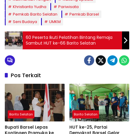
Khristianto Yudha
Pariwisata
Pemkab Barito Selatan
Pemkab Barsel
Seni Budaya
UMKM
60 Peserta Ikuti Pelatihan Bintang Remaja
Sambut HUT ke-66 Barito Selatan
Pos Terkait
Barito Selatan
Barito Selatan
Bupati Barsel Lepas
HUT ke-25, Partai
Kontingen Pramuka ke
Demokrat Barsel Gelar