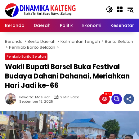
Langsung
ke
konten
Beranda
Daerah
Politik
Ekonomi
Kesehatan
Beranda
Berita Daerah
Kalimantan Tengah
Barito Selatan
Pemkab Barito Selatan
Pemkab Barito Selatan
Wakil Bupati Barsel Buka Festival
Budaya Dahani Dahanai, Meriahkan
Hari Jadi ke-66
979
Pewarta: Mas Har
2 Min Baca
September 18, 2025