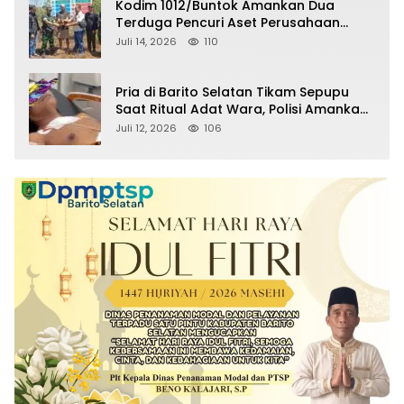
Kodim 1012/Buntok Amankan Dua
Terduga Pencuri Aset Perusahaan
Sitaan Satgas PKH, Satu Paket Diduga
Juli 14, 2026
110
Sabu Turut Disita
Pria di Barito Selatan Tikam Sepupu
Saat Ritual Adat Wara, Polisi Amankan
Pelaku
Juli 12, 2026
106