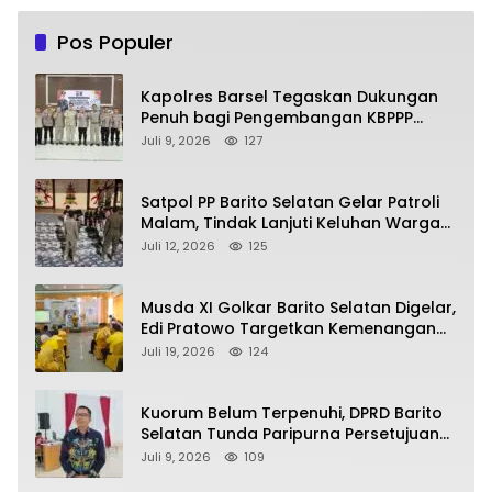
Pos Populer
Kapolres Barsel Tegaskan Dukungan
Penuh bagi Pengembangan KBPPP
Kalimantan Tengah
Juli 9, 2026
127
Satpol PP Barito Selatan Gelar Patroli
Malam, Tindak Lanjuti Keluhan Warga
soal Balap Liar dan Remaja Nongkrong
Juli 12, 2026
125
Musda XI Golkar Barito Selatan Digelar,
Edi Pratowo Targetkan Kemenangan
Partai pada Pemilu Mendatang
Juli 19, 2026
124
Kuorum Belum Terpenuhi, DPRD Barito
Selatan Tunda Paripurna Persetujuan
Raperda Pertanggungjawaban APBD
Juli 9, 2026
109
2025