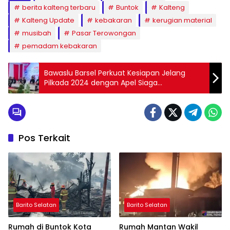
berita kalteng terbaru
Buntok
Kalteng
Kalteng Update
kebakaran
kerugian material
musibah
Pasar Terowongan
pemadam kebakaran
Bawaslu Barsel Perkuat Kesiapan Jelang
Pilkada 2024 dengan Apel Siaga
Pengawasan
Pos Terkait
Barito Selatan
Barito Selatan
Rumah di Buntok Kota
Rumah Mantan Wakil