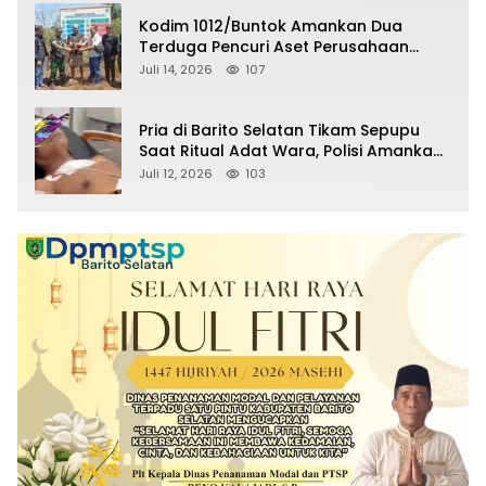
Kodim 1012/Buntok Amankan Dua
Terduga Pencuri Aset Perusahaan
Sitaan Satgas PKH, Satu Paket Diduga
Juli 14, 2026
107
Sabu Turut Disita
Pria di Barito Selatan Tikam Sepupu
Saat Ritual Adat Wara, Polisi Amankan
Pelaku
Juli 12, 2026
103