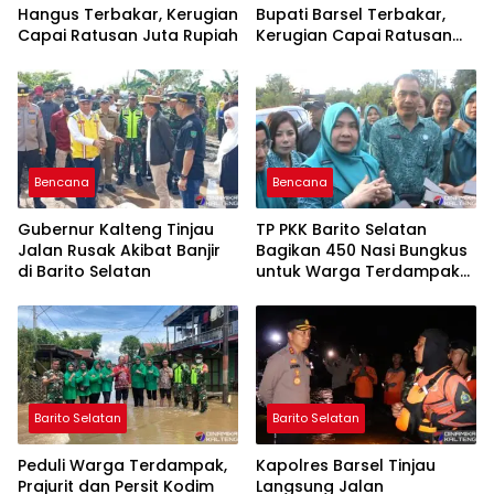
Hangus Terbakar, Kerugian
Bupati Barsel Terbakar,
Capai Ratusan Juta Rupiah
Kerugian Capai Ratusan
Juta Rupiah
Bencana
Bencana
Gubernur Kalteng Tinjau
TP PKK Barito Selatan
Jalan Rusak Akibat Banjir
Bagikan 450 Nasi Bungkus
di Barito Selatan
untuk Warga Terdampak
Banjir
Barito Selatan
Barito Selatan
Peduli Warga Terdampak,
Kapolres Barsel Tinjau
Prajurit dan Persit Kodim
Langsung Jalan