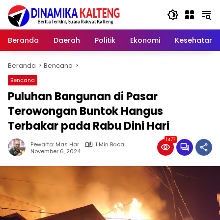
Langsung
ke
konten
Beranda
Daerah
Politik
Ekonomi
Kesehatan
Beranda
Bencana
Bencana
Puluhan Bangunan di Pasar
Terowongan Buntok Hangus
Terbakar pada Rabu Dini Hari
1477
Pewarta: Mas Har
1 Min Baca
November 6, 2024