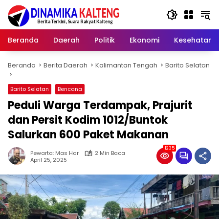
Langsung
ke
konten
Beranda
Daerah
Politik
Ekonomi
Kesehatan
Beranda
Berita Daerah
Kalimantan Tengah
Barito Selatan
Barito Selatan
Bencana
Peduli Warga Terdampak, Prajurit
dan Persit Kodim 1012/Buntok
Salurkan 600 Paket Makanan
1235
Pewarta: Mas Har
2 Min Baca
April 25, 2025