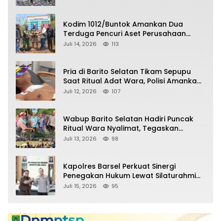
Kodim 1012/Buntok Amankan Dua
Terduga Pencuri Aset Perusahaan
Sitaan Satgas PKH, Satu Paket Diduga
Juli 14, 2026
113
Sabu Turut Disita
Pria di Barito Selatan Tikam Sepupu
Saat Ritual Adat Wara, Polisi Amankan
Pelaku
Juli 12, 2026
107
Wabup Barito Selatan Hadiri Puncak
Ritual Wara Nyalimat, Tegaskan
Komitmen Lestarikan Budaya Dayak
Juli 13, 2026
98
Kapolres Barsel Perkuat Sinergi
Penegakan Hukum Lewat Silaturahmi
dengan Kajari Barito Selatan
Juli 15, 2026
95