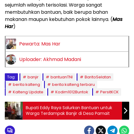
sejumlah wilayah terisolasi. Warga sangat
membutuhkan bantuan, baik berupa bahan
makanan maupun kebutuhan pokok lainnya. (
Mas
Har
)
Pewarta: Mas Har
Uploader: Akhmad Madani
Tag:
banjir
bantuanTNI
BaritoSelatan
berita kalteng
berita kalteng terbaru
Kalteng Update
Kodim1012Buntok
PersitKCK
Bupati Eddy Raya Salurkan Bantuan untuk
Warga Terdampak Banjir di Desa Pamait