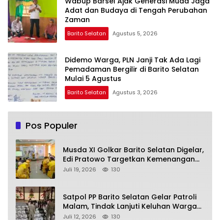
Wabup Barsel Ajak Generasi Muda Jaga
Adat dan Budaya di Tengah Perubahan
Zaman
Barito Selatan
Agustus 5, 2026
Didemo Warga, PLN Janji Tak Ada Lagi
Pemadaman Bergilir di Barito Selatan
Mulai 5 Agustus
Barito Selatan
Agustus 3, 2026
Pos Populer
Musda XI Golkar Barito Selatan Digelar,
Edi Pratowo Targetkan Kemenangan
Partai pada Pemilu Mendatang
Juli 19, 2026
130
Satpol PP Barito Selatan Gelar Patroli
Malam, Tindak Lanjuti Keluhan Warga
soal Balap Liar dan Remaja Nongkrong
Juli 12, 2026
130