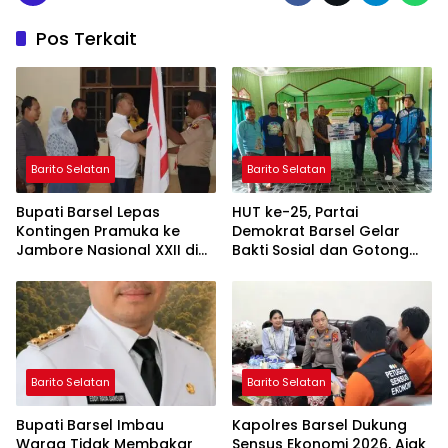
Pos Terkait
Barito Selatan
Barito Selatan
Bupati Barsel Lepas
HUT ke-25, Partai
Kontingen Pramuka ke
Demokrat Barsel Gelar
Jambore Nasional XXII di
Bakti Sosial dan Gotong
Cibubur
Royong di Langgar Nurul
Ashfiya
Barito Selatan
Barito Selatan
Bupati Barsel Imbau
Kapolres Barsel Dukung
Warga Tidak Membakar
Sensus Ekonomi 2026, Ajak