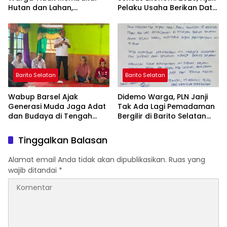
Hutan dan Lahan,
Pelaku Usaha Berikan Data
Wujudkan Barito Selatan
yang Jujur
Bebas Kabut Asap
Barito Selatan
Barito Selatan
Wabup Barsel Ajak
Didemo Warga, PLN Janji
Generasi Muda Jaga Adat
Tak Ada Lagi Pemadaman
dan Budaya di Tengah
Bergilir di Barito Selatan
Perubahan Zaman
Mulai 5 Agustus
Tinggalkan Balasan
Alamat email Anda tidak akan dipublikasikan.
Ruas yang
wajib ditandai
*