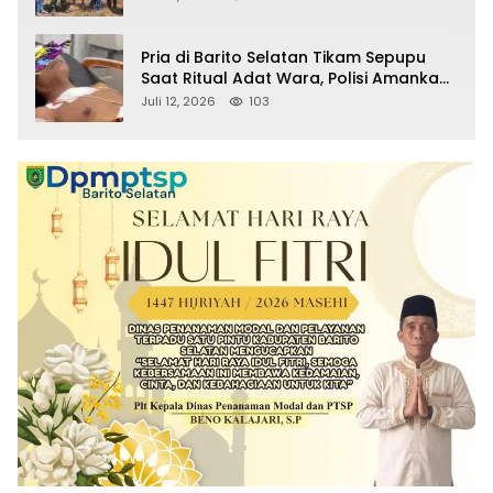
Sabu Turut Disita
Pria di Barito Selatan Tikam Sepupu
Saat Ritual Adat Wara, Polisi Amankan
Pelaku
Juli 12, 2026
103