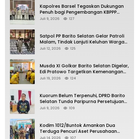
Kapolres Barsel Tegaskan Dukungan
Penuh bagi Pengembangan KBPPP
Kalimantan Tengah
Juli 9, 2026
127
Satpol PP Barito Selatan Gelar Patroli
Malam, Tindak Lanjuti Keluhan Warga
soal Balap Liar dan Remaja Nongkrong
Juli 12, 2026
125
Musda XI Golkar Barito Selatan Digelar,
Edi Pratowo Targetkan Kemenangan
Partai pada Pemilu Mendatang
Juli 19, 2026
124
Kuorum Belum Terpenuhi, DPRD Barito
Selatan Tunda Paripurna Persetujuan
Raperda Pertanggungjawaban APBD
Juli 9, 2026
109
2025
Kodim 1012/Buntok Amankan Dua
Terduga Pencuri Aset Perusahaan
Sitaan Satgas PKH, Satu Paket Diduga
Juli 14, 2026
107