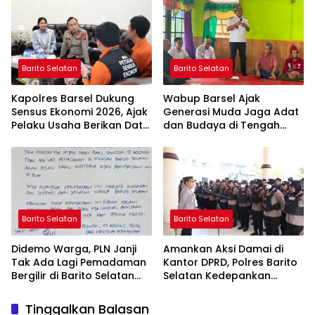
Ashfiya
Bebas Kabut Asap
Barito Selatan
Barito Selatan
Kapolres Barsel Dukung
Wabup Barsel Ajak
Sensus Ekonomi 2026, Ajak
Generasi Muda Jaga Adat
Pelaku Usaha Berikan Data
dan Budaya di Tengah
yang Jujur
Perubahan Zaman
Barito Selatan
Barito Selatan
Didemo Warga, PLN Janji
Amankan Aksi Damai di
Tak Ada Lagi Pemadaman
Kantor DPRD, Polres Barito
Bergilir di Barito Selatan
Selatan Kedepankan
Mulai 5 Agustus
Pendekatan Humanis
Tinggalkan Balasan