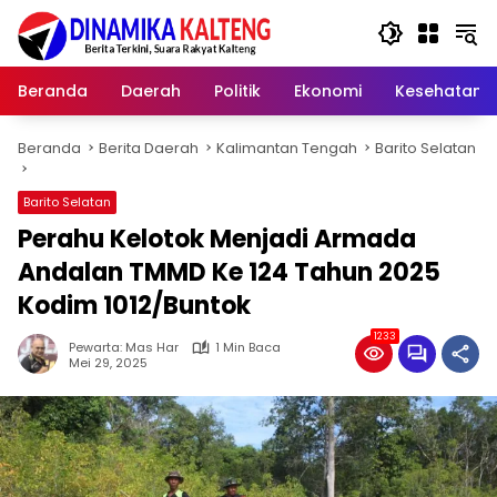
Langsung
ke
konten
Beranda
Daerah
Politik
Ekonomi
Kesehatan
Beranda
Berita Daerah
Kalimantan Tengah
Barito Selatan
Barito Selatan
Perahu Kelotok Menjadi Armada
Andalan TMMD Ke 124 Tahun 2025
Kodim 1012/Buntok
1233
Pewarta: Mas Har
1 Min Baca
Mei 29, 2025