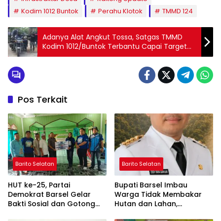
Kodim 1012 Buntok
Perahu Klotok
TMMD 124
Adanya Alat Angkut Tossa, Satgas TMMD
Kodim 1012/Buntok Terbantu Capai Target
Pembangunan
Pos Terkait
Barito Selatan
Barito Selatan
HUT ke-25, Partai
Bupati Barsel Imbau
Demokrat Barsel Gelar
Warga Tidak Membakar
Bakti Sosial dan Gotong
Hutan dan Lahan,
Royong di Langgar Nurul
Wujudkan Barito Selatan