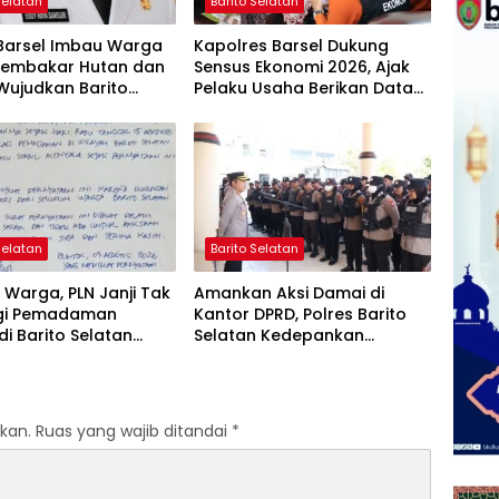
Selatan
Barito Selatan
 Barsel Imbau Warga
Kapolres Barsel Dukung
Membakar Hutan dan
Sensus Ekonomi 2026, Ajak
Wujudkan Barito
Pelaku Usaha Berikan Data
n Bebas Kabut Asap
yang Jujur
Selatan
Barito Selatan
Warga, PLN Janji Tak
Amankan Aksi Damai di
gi Pemadaman
Kantor DPRD, Polres Barito
 di Barito Selatan
Selatan Kedepankan
 Agustus
Pendekatan Humanis
kan.
Ruas yang wajib ditandai
*