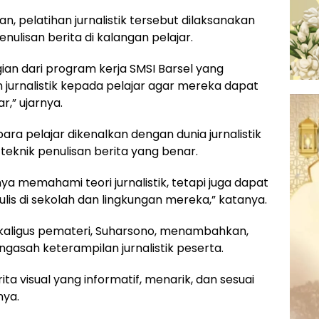
n, pelatihan jurnalistik tersebut dilaksanakan
lisan berita di kalangan pelajar.
gian dari program kerja SMSI Barsel yang
urnalistik kepada pelajar agar mereka dapat
r,” ujarnya.
para pelajar dikenalkan dengan dunia jurnalistik
eknik penulisan berita yang benar.
ya memahami teori jurnalistik, tetapi juga dapat
is di sekolah dan lingkungan mereka,” katanya.
ekaligus pemateri, Suharsono, menambahkan,
engasah keterampilan jurnalistik peserta.
a visual yang informatif, menarik, dan sesuai
nya.