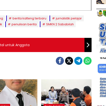
ng
berita kalteng terbaru
jurnalistik pelajar
ik
penulisan berita
SMKN 2 Sababilah
atal untuk Anggota