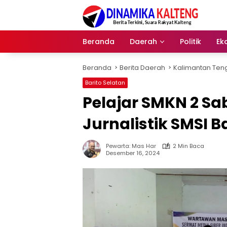
Langsung
ke
konten
Beranda
Daerah
Politik
Ek
Beranda
Berita Daerah
Kalimantan Ten
Barito Selatan
Pelajar SMKN 2 Sab
Jurnalistik SMSI B
Pewarta: Mas Har
2 Min Baca
Desember 16, 2024