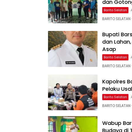
dan Gotong
Barito Selatan
BARITO SELATAN
Bupati Bar
dan Lahan,
Asap
Barito Selatan
BARITO SELATAN –
Kapolres B
Pelaku Usa
Barito Selatan
BARITO SELATAN 
Wabup Bars
Budaya di