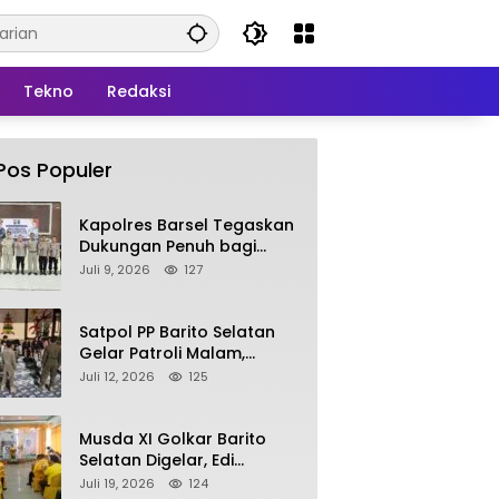
Tekno
Redaksi
Pos Populer
Kapolres Barsel Tegaskan
Dukungan Penuh bagi
Pengembangan KBPPP
Juli 9, 2026
127
Kalimantan Tengah
Satpol PP Barito Selatan
Gelar Patroli Malam,
Tindak Lanjuti Keluhan
Juli 12, 2026
125
Warga soal Balap Liar dan
Remaja Nongkrong
Musda XI Golkar Barito
Selatan Digelar, Edi
Pratowo Targetkan
Juli 19, 2026
124