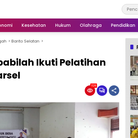
onomi
Kesehatan
Hukum
Olahraga
Pendidikan
gah
Barito Selatan
abilah Ikuti Pelatihan
arsel
1128