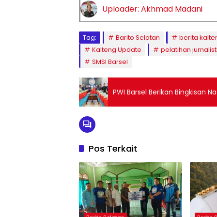
Uploader: Akhmad Madani
Tag:
Barito Selatan
berita kalte
Kalteng Update
pelatihan jurnalist
SMSI Barsel
PWI Barsel Berikan Bingkisan N
Pos Terkait