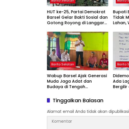
Barito Selatan
Barito 
HUT ke-25, Partai Demokrat
Bupati
Barsel Gelar Bakti Sosial dan
Tidak 
Gotong Royong di Langgar
Lahan, 
Nurul Ashfiya
Selata
Barito Selatan
Barito 
Wabup Barsel Ajak Generasi
Didemo 
Muda Jaga Adat dan
Ada La
Budaya di Tengah
Bergilir
Perubahan Zaman
Mulai 5
Tinggalkan Balasan
Alamat email Anda tidak akan dipublikasi