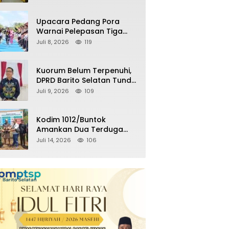
Kemenangan Partai pada
Pemilu Mendatang
Upacara Pedang Pora
Warnai Pelepasan Tiga
Perwira Polres Barito
Juli 8, 2026
119
Selatan Masuki Masa
Pensiun
Kuorum Belum Terpenuhi,
DPRD Barito Selatan Tunda
Paripurna Persetujuan
Juli 9, 2026
109
Raperda
Pertanggungjawaban
APBD 2025
Kodim 1012/Buntok
Amankan Dua Terduga
Pencuri Aset Perusahaan
Juli 14, 2026
106
Sitaan Satgas PKH, Satu
Paket Diduga Sabu Turut
Disita