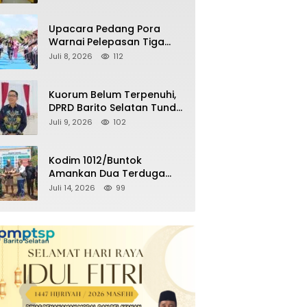
Kemenangan Partai pada
Pemilu Mendatang
Upacara Pedang Pora
Warnai Pelepasan Tiga
Perwira Polres Barito
Juli 8, 2026
112
Selatan Masuki Masa
Pensiun
Kuorum Belum Terpenuhi,
DPRD Barito Selatan Tunda
Paripurna Persetujuan
Juli 9, 2026
102
Raperda
Pertanggungjawaban
APBD 2025
Kodim 1012/Buntok
Amankan Dua Terduga
Pencuri Aset Perusahaan
Juli 14, 2026
99
Sitaan Satgas PKH, Satu
Paket Diduga Sabu Turut
Disita