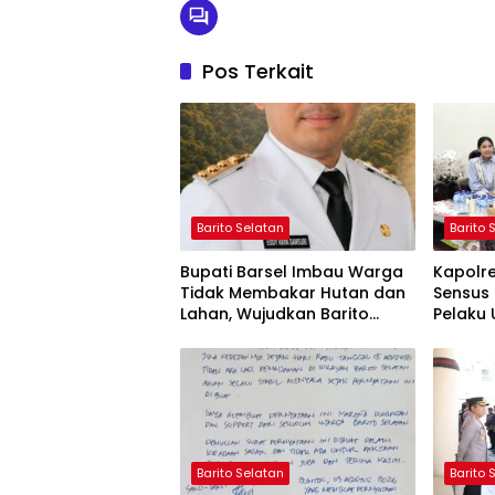
Pos Terkait
Barito Selatan
Barito 
Bupati Barsel Imbau Warga
Kapolr
Tidak Membakar Hutan dan
Sensus 
Lahan, Wujudkan Barito
Pelaku 
Selatan Bebas Kabut Asap
yang Ju
Barito Selatan
Barito 