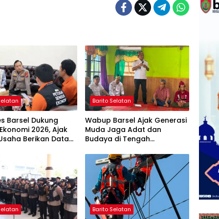
Selatan
Barito Selatan
es Barsel Dukung
Wabup Barsel Ajak Generasi
Ekonomi 2026, Ajak
Muda Jaga Adat dan
Usaha Berikan Data
Budaya di Tengah
jur
Perubahan Zaman
Selatan
Barito Selatan