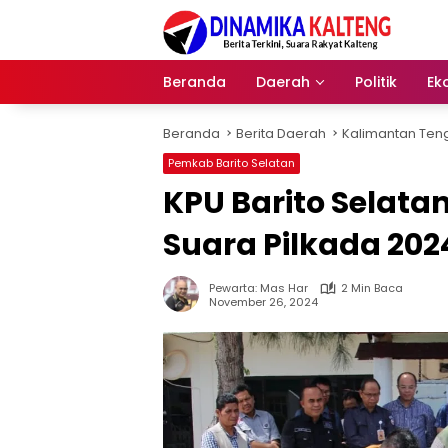
Langsung
ke
konten
Beranda
Daerah
Politik
Ek
Beranda
Berita Daerah
Kalimantan Ten
Pemkab Barito Selatan
KPU Barito Selata
Suara Pilkada 202
Pewarta: Mas Har
2 Min Baca
November 26, 2024