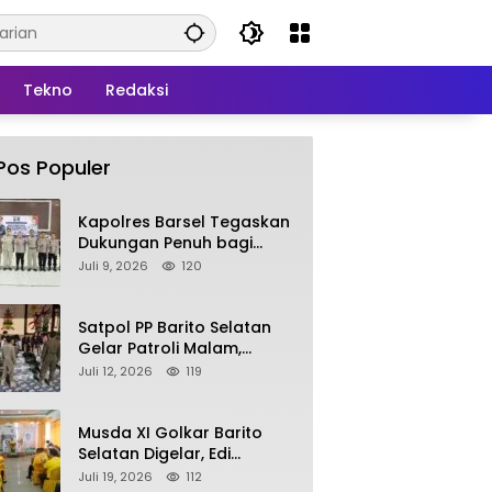
Tekno
Redaksi
Pos Populer
Kapolres Barsel Tegaskan
Dukungan Penuh bagi
Pengembangan KBPPP
Juli 9, 2026
120
Kalimantan Tengah
Satpol PP Barito Selatan
Gelar Patroli Malam,
Tindak Lanjuti Keluhan
Juli 12, 2026
119
Warga soal Balap Liar dan
Remaja Nongkrong
Musda XI Golkar Barito
Selatan Digelar, Edi
Pratowo Targetkan
Juli 19, 2026
112