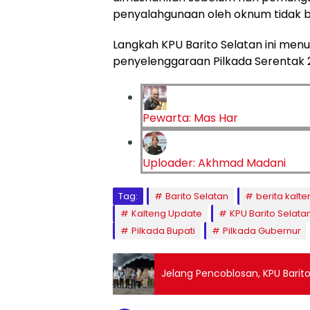
penyalahgunaan oleh oknum tidak be
Langkah KPU Barito Selatan ini men
penyelenggaraan Pilkada Serentak 2
Pewarta: Mas Har
Uploader: Akhmad Madani
Tag:
Barito Selatan
berita kalte
Kalteng Update
KPU Barito Selata
Pilkada Bupati
Pilkada Gubernur
Jelang Pencoblosan, KPU Barit