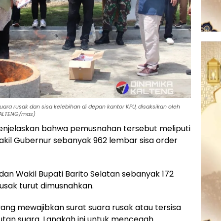
uara rusak dan sisa kelebihan di depan kantor KPU, disaksikan oleh
KALTENG/mas)
 menjelaskan bahwa pemusnahan tersebut meliputi
akil Gubernur sebanyak 962 lembar sisa order
i dan Wakil Bupati Barito Selatan sebanyak 172
rusak turut dimusnahkan.
yang mewajibkan surat suara rusak atau tersisa
tan suara. Langkah ini untuk mencegah