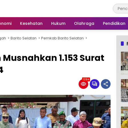
onomi
Kesehatan
Hukum
Olahraga
Pendidikan
gah
Barito Selatan
Pemkab Barito Selatan
n Musnahkan 1.153 Surat
4
1394