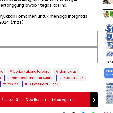
rtanggung jawab,” tegas Roslina.
unjukkan komitmen untuk menjaga integritas
024. (
mas
)
ng
berita kalteng terbaru
demokrasi
n
Pemusnahan Surat Suara
Pilkada 2024
Roslina
Surat Suara Rusak
o Selatan Gelar Doa Bersama Lintas Agama