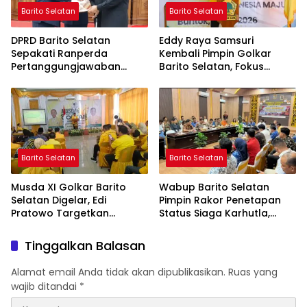
Barito Selatan
Barito Selatan
DPRD Barito Selatan
Eddy Raya Samsuri
Sepakati Ranperda
Kembali Pimpin Golkar
Pertanggungjawaban
Barito Selatan, Fokus
APBD 2025 Menjadi Perda
Perkuat Konsolidasi dan
Hadapi Agenda Politik
Barito Selatan
Barito Selatan
Musda XI Golkar Barito
Wabup Barito Selatan
Selatan Digelar, Edi
Pimpin Rakor Penetapan
Pratowo Targetkan
Status Siaga Karhutla,
Kemenangan Partai pada
Seluruh OPD Diminta
Pemilu Mendatang
Tingkatkan Kesiapsiagaan
Tinggalkan Balasan
Alamat email Anda tidak akan dipublikasikan.
Ruas yang
wajib ditandai
*