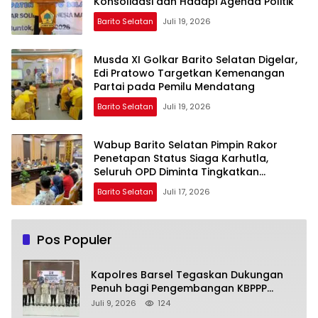
Konsolidasi dan Hadapi Agenda Politik
Barito Selatan
Juli 19, 2026
Musda XI Golkar Barito Selatan Digelar,
Edi Pratowo Targetkan Kemenangan
Partai pada Pemilu Mendatang
Barito Selatan
Juli 19, 2026
Wabup Barito Selatan Pimpin Rakor
Penetapan Status Siaga Karhutla,
Seluruh OPD Diminta Tingkatkan
Kesiapsiagaan
Barito Selatan
Juli 17, 2026
Pos Populer
Kapolres Barsel Tegaskan Dukungan
Penuh bagi Pengembangan KBPPP
Kalimantan Tengah
Juli 9, 2026
124