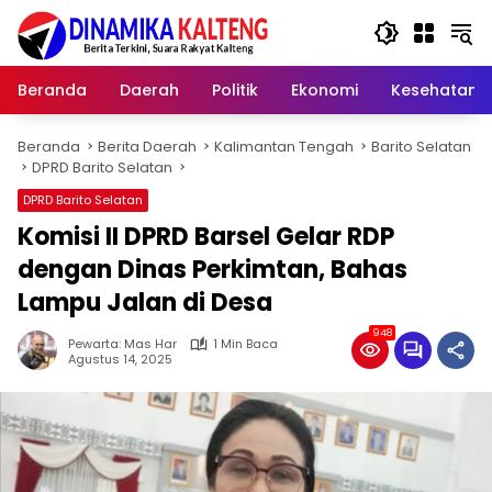
Langsung
ke
konten
Beranda
Daerah
Politik
Ekonomi
Kesehatan
Beranda
Berita Daerah
Kalimantan Tengah
Barito Selatan
DPRD Barito Selatan
DPRD Barito Selatan
Komisi II DPRD Barsel Gelar RDP
dengan Dinas Perkimtan, Bahas
Lampu Jalan di Desa
948
Pewarta: Mas Har
1 Min Baca
Agustus 14, 2025