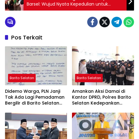
Barsel: Wujud Nyata Kepedulian untuk
Rakyat
Pos Terkait
Barito Selatan
Barito Selatan
Didemo Warga, PLN Janji
Amankan Aksi Damai di
Tak Ada Lagi Pemadaman
Kantor DPRD, Polres Barito
Bergilir di Barito Selatan
Selatan Kedepankan
Mulai 5 Agustus
Pendekatan Humanis