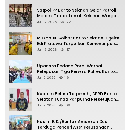
Satpol PP Barito Selatan Gelar Patroli
Malam, Tindak Lanjuti Keluhan Warga
soal Balap Liar dan Remaja Nongkrong
Juli 12, 2026
122
Musda XI Golkar Barito Selatan Digelar,
Edi Pratowo Targetkan Kemenangan
Partai pada Pemilu Mendatang
Juli 19, 2026
117
Upacara Pedang Pora Warnai
Pelepasan Tiga Perwira Polres Barito
Selatan Masuki Masa Pensiun
Juli 8, 2026
116
Kuorum Belum Terpenuhi, DPRD Barito
Selatan Tunda Paripurna Persetujuan
Raperda Pertanggungjawaban APBD
Juli 9, 2026
106
2025
Kodim 1012/Buntok Amankan Dua
Terduga Pencuri Aset Perusahaan