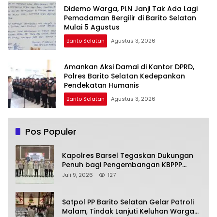
Didemo Warga, PLN Janji Tak Ada Lagi
Pemadaman Bergilir di Barito Selatan
Mulai 5 Agustus
Barito Selatan
Agustus 3, 2026
Amankan Aksi Damai di Kantor DPRD,
Polres Barito Selatan Kedepankan
Pendekatan Humanis
Barito Selatan
Agustus 3, 2026
Pos Populer
Kapolres Barsel Tegaskan Dukungan
Penuh bagi Pengembangan KBPPP
Kalimantan Tengah
Juli 9, 2026
127
Satpol PP Barito Selatan Gelar Patroli
Malam, Tindak Lanjuti Keluhan Warga