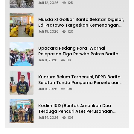
soal Balap Liar dan Remaja Nongkrong
Juli 12, 2026
125
Musda XI Golkar Barito Selatan Digelar,
Edi Pratowo Targetkan Kemenangan
Partai pada Pemilu Mendatang
Juli 19, 2026
120
Upacara Pedang Pora Warnai
Pelepasan Tiga Perwira Polres Barito
Selatan Masuki Masa Pensiun
Juli 8, 2026
119
Kuorum Belum Terpenuhi, DPRD Barito
Selatan Tunda Paripurna Persetujuan
Raperda Pertanggungjawaban APBD
Juli 9, 2026
109
2025
Kodim 1012/Buntok Amankan Dua
Terduga Pencuri Aset Perusahaan
Sitaan Satgas PKH, Satu Paket Diduga
Juli 14, 2026
106
Sabu Turut Disita