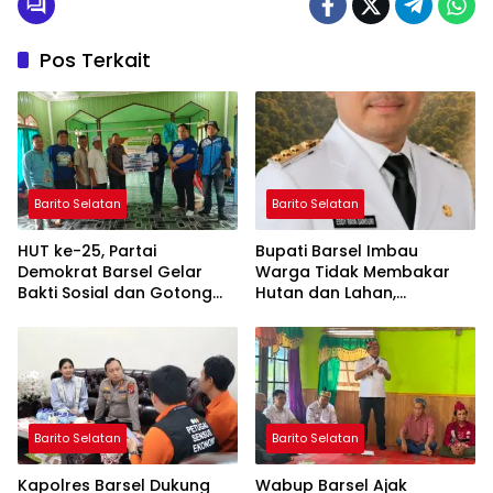
Pos Terkait
Barito Selatan
Barito Selatan
HUT ke-25, Partai
Bupati Barsel Imbau
Demokrat Barsel Gelar
Warga Tidak Membakar
Bakti Sosial dan Gotong
Hutan dan Lahan,
Royong di Langgar Nurul
Wujudkan Barito Selatan
Ashfiya
Bebas Kabut Asap
Barito Selatan
Barito Selatan
Kapolres Barsel Dukung
Wabup Barsel Ajak