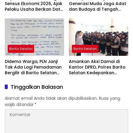
Sensus Ekonomi 2026, Ajak
Generasi Muda Jaga Adat
Pelaku Usaha Berikan Data
dan Budaya di Tengah
yang Jujur
Perubahan Zaman
Barito Selatan
Barito Selatan
Didemo Warga, PLN Janji
Amankan Aksi Damai di
Tak Ada Lagi Pemadaman
Kantor DPRD, Polres Barito
Bergilir di Barito Selatan
Selatan Kedepankan
Mulai 5 Agustus
Pendekatan Humanis
Tinggalkan Balasan
Alamat email Anda tidak akan dipublikasikan.
Ruas yang
wajib ditandai
*