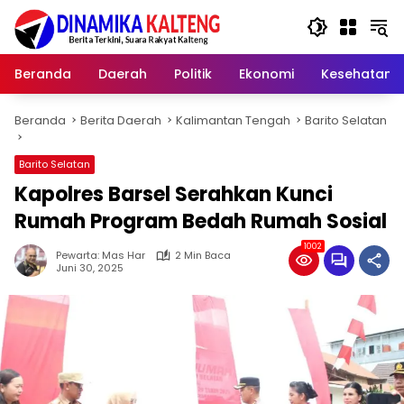
Langsung
ke
konten
Beranda
Daerah
Politik
Ekonomi
Kesehatan
Beranda
Berita Daerah
Kalimantan Tengah
Barito Selatan
Barito Selatan
Kapolres Barsel Serahkan Kunci
Rumah Program Bedah Rumah Sosial
1002
Pewarta: Mas Har
2 Min Baca
Juni 30, 2025