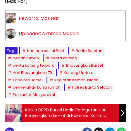
(Mas Har)
Pewarta: Mas Har
Uploader: Akhmad Madani
Tag:
bantuan sosial Polri
Barito Selatan
bedah rumah
berita kalteng
berita kalteng terbaru
Bhayangkari Barsel
Hari Bhayangkara 79
Kalteng Update
Kapolres Barsel
kegiatan kemanusiaan
penyerahan kunci rumah
Polres Barito Selatan
Polri untuk Masyarakat
Ketua DPRD Barsel Hadiri Peringatan Hari
Bhayangkara ke-79 di Halaman Kantor
Bupati