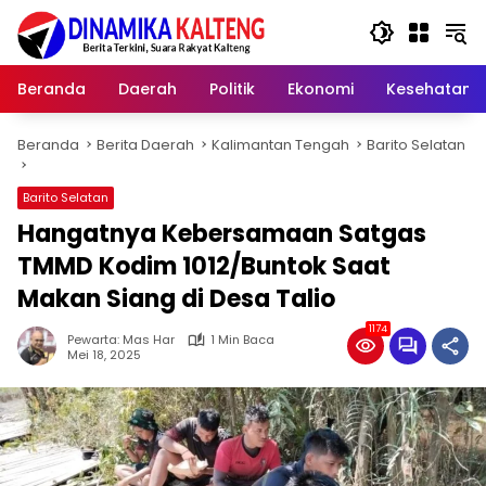
Langsung
ke
konten
Beranda
Daerah
Politik
Ekonomi
Kesehatan
Beranda
Berita Daerah
Kalimantan Tengah
Barito Selatan
Barito Selatan
Hangatnya Kebersamaan Satgas
TMMD Kodim 1012/Buntok Saat
Makan Siang di Desa Talio
1174
Pewarta: Mas Har
1 Min Baca
Mei 18, 2025