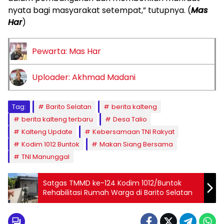
nyata bagi masyarakat setempat,” tutupnya. (
Mas
Har
)
Pewarta: Mas Har
Uploader: Akhmad Madani
Tag:
Barito Selatan
berita kalteng
berita kalteng terbaru
Desa Talio
Kalteng Update
Kebersamaan TNI Rakyat
Kodim 1012 Buntok
Makan Siang Bersama
TNI Manunggal
Satgas TMMD ke-124 Kodim 1012/Buntok
Rehabilitasi Rumah Warga di Barito Selatan