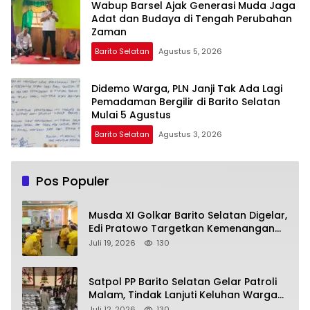
Wabup Barsel Ajak Generasi Muda Jaga
Adat dan Budaya di Tengah Perubahan
Zaman
Barito Selatan
Agustus 5, 2026
Didemo Warga, PLN Janji Tak Ada Lagi
Pemadaman Bergilir di Barito Selatan
Mulai 5 Agustus
Barito Selatan
Agustus 3, 2026
Pos Populer
Musda XI Golkar Barito Selatan Digelar,
Edi Pratowo Targetkan Kemenangan
Partai pada Pemilu Mendatang
Juli 19, 2026
130
Satpol PP Barito Selatan Gelar Patroli
Malam, Tindak Lanjuti Keluhan Warga
soal Balap Liar dan Remaja Nongkrong
Juli 12, 2026
130