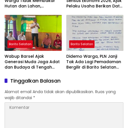
Warga Tidak Membakar
Sensus Ekonomi 2026, Ajak
Hutan dan Lahan,
Pelaku Usaha Berikan Data
Wujudkan Barito Selatan
yang Jujur
Bebas Kabut Asap
Barito Selatan
Barito Selatan
Wabup Barsel Ajak
Didemo Warga, PLN Janji
Generasi Muda Jaga Adat
Tak Ada Lagi Pemadaman
dan Budaya di Tengah
Bergilir di Barito Selatan
Perubahan Zaman
Mulai 5 Agustus
Tinggalkan Balasan
Alamat email Anda tidak akan dipublikasikan.
Ruas yang
wajib ditandai
*