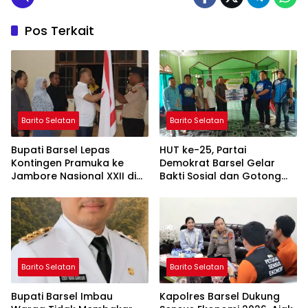
Pos Terkait
Barito Selatan
Barito Selatan
Bupati Barsel Lepas
HUT ke-25, Partai
Kontingen Pramuka ke
Demokrat Barsel Gelar
Jambore Nasional XXII di
Bakti Sosial dan Gotong
Cibubur
Royong di Langgar Nurul
Ashfiya
Barito Selatan
Barito Selatan
Bupati Barsel Imbau
Kapolres Barsel Dukung