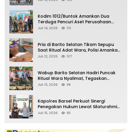
Kodim 1012/Buntok Amankan Dua
Terduga Pencuri Aset Perusahaan
Sitaan Satgas PKH, Satu Paket Diduga
Juli 14, 2026
113
Sabu Turut Disita
Pria di Barito Selatan Tikam Sepupu
Saat Ritual Adat Wara, Polisi Amankan
Pelaku
Juli 12, 2026
107
Wabup Barito Selatan Hadiri Puncak
Ritual Wara Nyalimat, Tegaskan
Komitmen Lestarikan Budaya Dayak
Juli 13, 2026
98
Kapolres Barsel Perkuat Sinergi
Penegakan Hukum Lewat Silaturahmi
dengan Kajari Barito Selatan
Juli 15, 2026
95