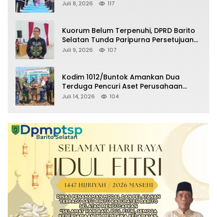
Selatan Masuki Masa Pensiun
Juli 8, 2026
117
Kuorum Belum Terpenuhi, DPRD Barito
Selatan Tunda Paripurna Persetujuan
Raperda Pertanggungjawaban APBD
Juli 9, 2026
107
2025
Kodim 1012/Buntok Amankan Dua
Terduga Pencuri Aset Perusahaan
Sitaan Satgas PKH, Satu Paket Diduga
Juli 14, 2026
104
Sabu Turut Disita