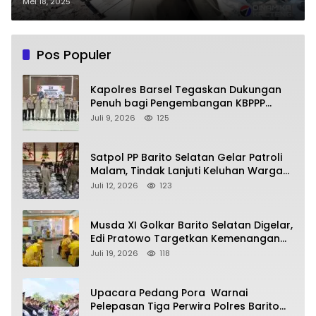
Makan Siang di Desa Talio
Mei 18, 2025
Pos Populer
Kapolres Barsel Tegaskan Dukungan
Penuh bagi Pengembangan KBPPP
Kalimantan Tengah
Juli 9, 2026
125
Satpol PP Barito Selatan Gelar Patroli
Malam, Tindak Lanjuti Keluhan Warga
soal Balap Liar dan Remaja Nongkrong
Juli 12, 2026
123
Musda XI Golkar Barito Selatan Digelar,
Edi Pratowo Targetkan Kemenangan
Partai pada Pemilu Mendatang
Juli 19, 2026
118
Upacara Pedang Pora Warnai
Pelepasan Tiga Perwira Polres Barito