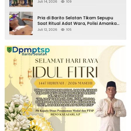
Sitaan Satgas PKH, Satu Paket Diduga
Juli 14, 2026
109
Sabu Turut Disita
Pria di Barito Selatan Tikam Sepupu
Saat Ritual Adat Wara, Polisi Amankan
Pelaku
Juli 12, 2026
105