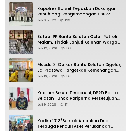
Kapolres Barsel Tegaskan Dukungan
Penuh bagi Pengembangan KBPPP
Kalimantan Tengah
Juli 9, 2026
129
Satpol PP Barito Selatan Gelar Patroli
Malam, Tindak Lanjuti Keluhan Warga
soal Balap Liar dan Remaja Nongkrong
Juli 12, 2026
127
Musda XI Golkar Barito Selatan Digelar,
Edi Pratowo Targetkan Kemenangan
Partai pada Pemilu Mendatang
Juli 19, 2026
126
Kuorum Belum Terpenuhi, DPRD Barito
Selatan Tunda Paripurna Persetujuan
Raperda Pertanggungjawaban APBD
Juli 9, 2026
111
2025
Kodim 1012/Buntok Amankan Dua
Terduga Pencuri Aset Perusahaan