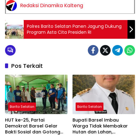
Redaksi Dinamika Kalteng
Polres Barito Selatan Panen Jagung Dukung
Program Asta Cita Presiden RI
Pos Terkait
Barito Selatan
Barito Selatan
HUT ke-25, Partai
Bupati Barsel Imbau
Demokrat Barsel Gelar
Warga Tidak Membakar
Bakti Sosial dan Gotong
Hutan dan Lahan,
Royong di Langgar Nurul
Wujudkan Barito Selatan