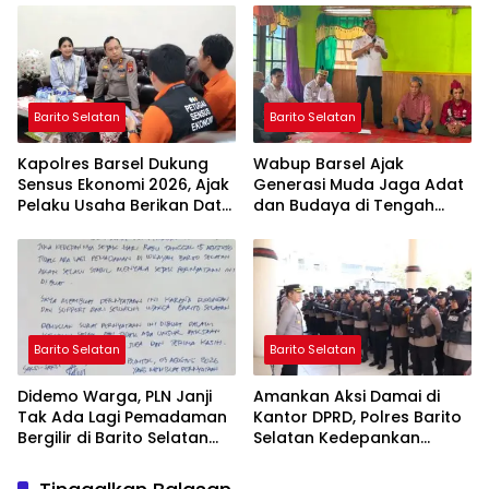
Ashfiya
Bebas Kabut Asap
Barito Selatan
Barito Selatan
Kapolres Barsel Dukung
Wabup Barsel Ajak
Sensus Ekonomi 2026, Ajak
Generasi Muda Jaga Adat
Pelaku Usaha Berikan Data
dan Budaya di Tengah
yang Jujur
Perubahan Zaman
Barito Selatan
Barito Selatan
Didemo Warga, PLN Janji
Amankan Aksi Damai di
Tak Ada Lagi Pemadaman
Kantor DPRD, Polres Barito
Bergilir di Barito Selatan
Selatan Kedepankan
Mulai 5 Agustus
Pendekatan Humanis