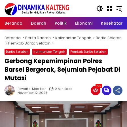
Langsung
ke
konten
Beranda
Daerah
Politik
Ekonomi
Kesehatan
Beranda
Berita Daerah
Kalimantan Tengah
Barito Selatan
Pemkab Barito Selatan
Barito Selatan
Kalimantan Tengah
Pemkab Barito Selatan
Gerbong Kepemimpinan Polres
Barsel Bergerak, Sejumlah Pejabat Di
Mutasi‎
789
Pewarta: Mas Har
2 Min Baca
November 12, 2025