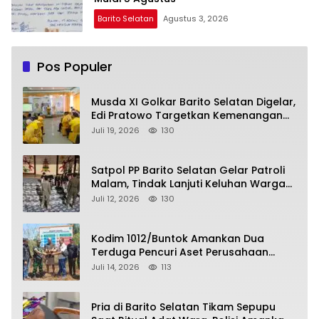
Barito Selatan
Agustus 3, 2026
Pos Populer
Musda XI Golkar Barito Selatan Digelar,
Edi Pratowo Targetkan Kemenangan
Partai pada Pemilu Mendatang
Juli 19, 2026
130
Satpol PP Barito Selatan Gelar Patroli
Malam, Tindak Lanjuti Keluhan Warga
soal Balap Liar dan Remaja Nongkrong
Juli 12, 2026
130
Kodim 1012/Buntok Amankan Dua
Terduga Pencuri Aset Perusahaan
Sitaan Satgas PKH, Satu Paket Diduga
Juli 14, 2026
113
Sabu Turut Disita
Pria di Barito Selatan Tikam Sepupu