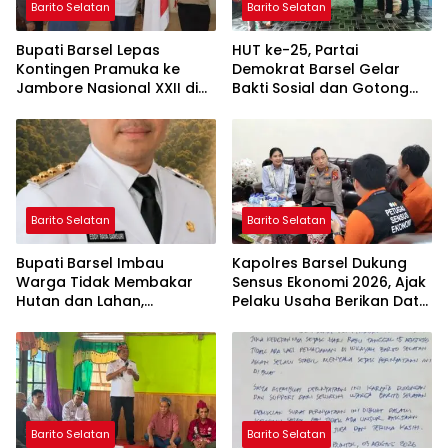
Barito Selatan
Barito Selatan
Bupati Barsel Lepas
HUT ke-25, Partai
Kontingen Pramuka ke
Demokrat Barsel Gelar
Jambore Nasional XXII di
Bakti Sosial dan Gotong
Cibubur
Royong di Langgar Nurul
Ashfiya
Barito Selatan
Barito Selatan
Bupati Barsel Imbau
Kapolres Barsel Dukung
Warga Tidak Membakar
Sensus Ekonomi 2026, Ajak
Hutan dan Lahan,
Pelaku Usaha Berikan Data
Wujudkan Barito Selatan
yang Jujur
Bebas Kabut Asap
Barito Selatan
Barito Selatan