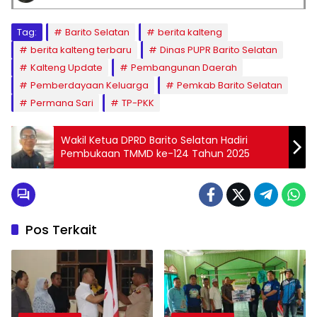
Tag:
Barito Selatan
berita kalteng
berita kalteng terbaru
Dinas PUPR Barito Selatan
Kalteng Update
Pembangunan Daerah
Pemberdayaan Keluarga
Pemkab Barito Selatan
Permana Sari
TP-PKK
Wakil Ketua DPRD Barito Selatan Hadiri
Pembukaan TMMD ke-124 Tahun 2025
Pos Terkait