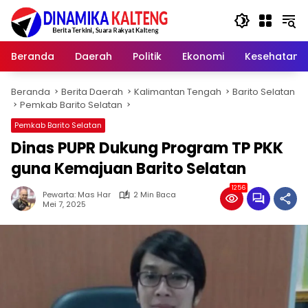
Langsung
ke
konten
Beranda
Daerah
Politik
Ekonomi
Kesehatan
Beranda
Berita Daerah
Kalimantan Tengah
Barito Selatan
Pemkab Barito Selatan
Pemkab Barito Selatan
Dinas PUPR Dukung Program TP PKK
guna Kemajuan Barito Selatan
1256
Pewarta: Mas Har
2 Min Baca
Mei 7, 2025