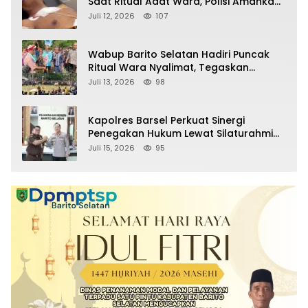
Saat Ritual Adat Wara, Polisi Amankan
Pelaku
Juli 12, 2026
107
Wabup Barito Selatan Hadiri Puncak
Ritual Wara Nyalimat, Tegaskan
Komitmen Lestarikan Budaya Dayak
Juli 13, 2026
98
Kapolres Barsel Perkuat Sinergi
Penegakan Hukum Lewat Silaturahmi
dengan Kajari Barito Selatan
Juli 15, 2026
95