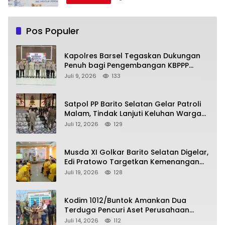
Pos Populer
Kapolres Barsel Tegaskan Dukungan
Penuh bagi Pengembangan KBPPP
Kalimantan Tengah
Juli 9, 2026
133
Satpol PP Barito Selatan Gelar Patroli
Malam, Tindak Lanjuti Keluhan Warga
soal Balap Liar dan Remaja Nongkrong
Juli 12, 2026
129
Musda XI Golkar Barito Selatan Digelar,
Edi Pratowo Targetkan Kemenangan
Partai pada Pemilu Mendatang
Juli 19, 2026
128
Kodim 1012/Buntok Amankan Dua
Terduga Pencuri Aset Perusahaan
Sitaan Satgas PKH, Satu Paket Diduga
Juli 14, 2026
112