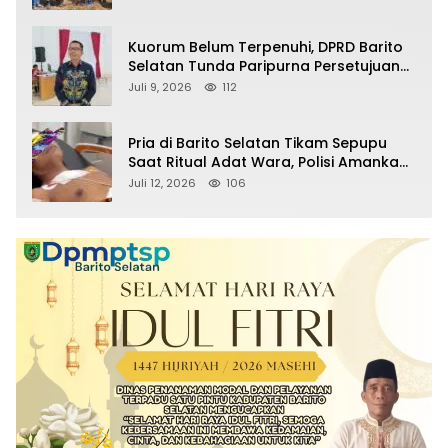
Sabu Turut Disita
Kuorum Belum Terpenuhi, DPRD Barito
Selatan Tunda Paripurna Persetujuan
Raperda Pertanggungjawaban APBD
Juli 9, 2026
112
2025
Pria di Barito Selatan Tikam Sepupu
Saat Ritual Adat Wara, Polisi Amankan
Pelaku
Juli 12, 2026
106