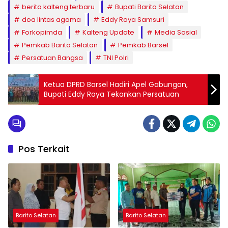
berita kalteng terbaru
Bupati Barito Selatan
doa lintas agama
Eddy Raya Samsuri
Forkopimda
Kalteng Update
Media Sosial
Pemkab Barito Selatan
Pemkab Barsel
Persatuan Bangsa
TNI Polri
Ketua DPRD Barsel Hadiri Apel Gabungan,
Bupati Eddy Raya Tekankan Persatuan
Pos Terkait
Barito Selatan
Barito Selatan