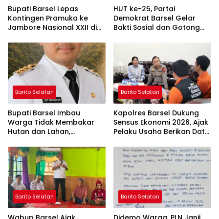
Bupati Barsel Lepas
HUT ke-25, Partai
Kontingen Pramuka ke
Demokrat Barsel Gelar
Jambore Nasional XXII di
Bakti Sosial dan Gotong
Cibubur
Royong di Langgar Nurul
Ashfiya
Barito Selatan
Barito Selatan
Bupati Barsel Imbau
Kapolres Barsel Dukung
Warga Tidak Membakar
Sensus Ekonomi 2026, Ajak
Hutan dan Lahan,
Pelaku Usaha Berikan Data
Wujudkan Barito Selatan
yang Jujur
Bebas Kabut Asap
Barito Selatan
Barito Selatan
Wabup Barsel Ajak
Didemo Warga, PLN Janji