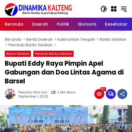
Langsung
ke
konten
Beranda
Daerah
Politik
Ekonomi
Kesehatan
Beranda
Berita Daerah
Kalimantan Tengah
Barito Selatan
Pemkab Barito Selatan
Barito Selatan
Pemkab Barito Selatan
Bupati Eddy Raya Pimpin Apel
Gabungan dan Doa Lintas Agama di
Barsel
817
Pewarta: Mas Har
2 Min Baca
September 1, 2025