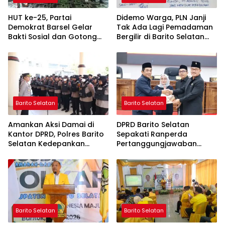
HUT ke-25, Partai
Didemo Warga, PLN Janji
Demokrat Barsel Gelar
Tak Ada Lagi Pemadaman
Bakti Sosial dan Gotong
Bergilir di Barito Selatan
Royong di Langgar Nurul
Mulai 5 Agustus
Ashfiya
Barito Selatan
Barito Selatan
Amankan Aksi Damai di
DPRD Barito Selatan
Kantor DPRD, Polres Barito
Sepakati Ranperda
Selatan Kedepankan
Pertanggungjawaban
Pendekatan Humanis
APBD 2025 Menjadi Perda
Barito Selatan
Barito Selatan