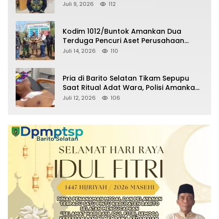
Raperda Pertanggungjawaban APBD
Juli 9, 2026
112
2025
Kodim 1012/Buntok Amankan Dua
Terduga Pencuri Aset Perusahaan
Sitaan Satgas PKH, Satu Paket Diduga
Juli 14, 2026
110
Sabu Turut Disita
Pria di Barito Selatan Tikam Sepupu
Saat Ritual Adat Wara, Polisi Amankan
Pelaku
Juli 12, 2026
106