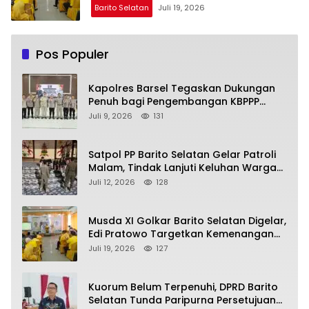
Barito Selatan
Juli 19, 2026
Pos Populer
Kapolres Barsel Tegaskan Dukungan
Penuh bagi Pengembangan KBPPP
Kalimantan Tengah
Juli 9, 2026
131
Satpol PP Barito Selatan Gelar Patroli
Malam, Tindak Lanjuti Keluhan Warga
soal Balap Liar dan Remaja Nongkrong
Juli 12, 2026
128
Musda XI Golkar Barito Selatan Digelar,
Edi Pratowo Targetkan Kemenangan
Partai pada Pemilu Mendatang
Juli 19, 2026
127
Kuorum Belum Terpenuhi, DPRD Barito
Selatan Tunda Paripurna Persetujuan