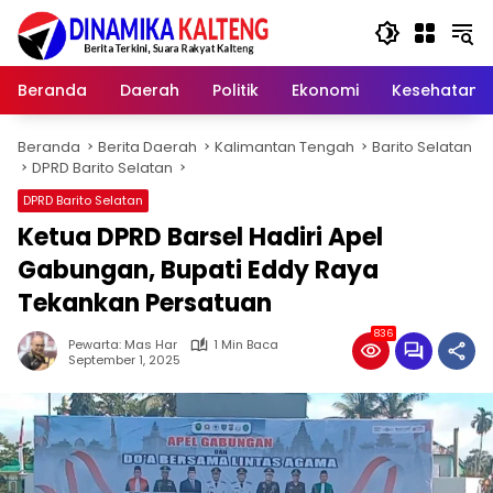
Langsung
ke
konten
Beranda
Daerah
Politik
Ekonomi
Kesehatan
Beranda
Berita Daerah
Kalimantan Tengah
Barito Selatan
DPRD Barito Selatan
DPRD Barito Selatan
Ketua DPRD Barsel Hadiri Apel
Gabungan, Bupati Eddy Raya
Tekankan Persatuan
836
Pewarta: Mas Har
1 Min Baca
September 1, 2025