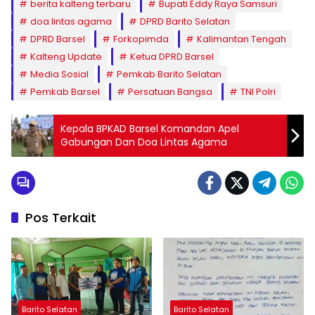
berita kalteng terbaru
Bupati Eddy Raya Samsuri
doa lintas agama
DPRD Barito Selatan
DPRD Barsel
Forkopimda
Kalimantan Tengah
Kalteng Update
Ketua DPRD Barsel
Media Sosial
Pemkab Barito Selatan
Pemkab Barsel
Persatuan Bangsa
TNI Polri
Kepala BPKAD Barsel Komandan Apel
Gabungan Dan Doa Lintas Agama
Pos Terkait
Barito Selatan
Barito Selatan