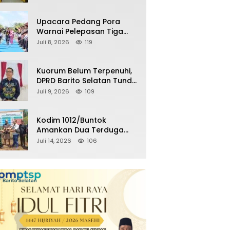
Kemenangan Partai pada
Pemilu Mendatang
Upacara Pedang Pora
Warnai Pelepasan Tiga
Perwira Polres Barito
Juli 8, 2026
119
Selatan Masuki Masa
Pensiun
Kuorum Belum Terpenuhi,
DPRD Barito Selatan Tunda
Paripurna Persetujuan
Juli 9, 2026
109
Raperda
Pertanggungjawaban
APBD 2025
Kodim 1012/Buntok
Amankan Dua Terduga
Pencuri Aset Perusahaan
Juli 14, 2026
106
Sitaan Satgas PKH, Satu
Paket Diduga Sabu Turut
Disita