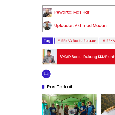
Pewarta: Mas Har
Uploader: Akhmad Madani
Tag:
BPKAD Barito Selatan
BPKA
BPKAD Barsel Dukung KKMP unt
Pos Terkait