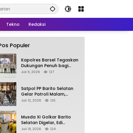
Tekno
Redaksi
Pos Populer
Kapolres Barsel Tegaskan
Dukungan Penuh bagi
Pengembangan KBPPP
Juli 9, 2026
127
Kalimantan Tengah
Satpol PP Barito Selatan
Gelar Patroli Malam,
Tindak Lanjuti Keluhan
Juli 12, 2026
125
Warga soal Balap Liar dan
Remaja Nongkrong
Musda XI Golkar Barito
Selatan Digelar, Edi
Pratowo Targetkan
Juli 19, 2026
124