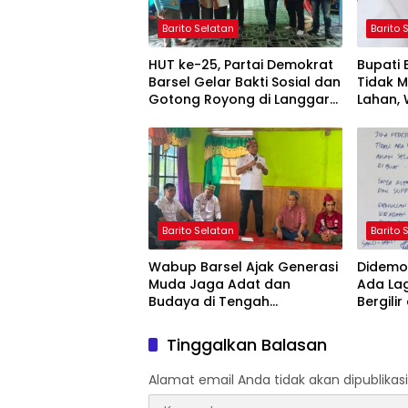
Barito Selatan
Barito 
HUT ke-25, Partai Demokrat
Bupati
Barsel Gelar Bakti Sosial dan
Tidak 
Gotong Royong di Langgar
Lahan, 
Nurul Ashfiya
Selata
Barito Selatan
Barito 
Wabup Barsel Ajak Generasi
Didemo 
Muda Jaga Adat dan
Ada La
Budaya di Tengah
Bergilir
Perubahan Zaman
Mulai 5
Tinggalkan Balasan
Alamat email Anda tidak akan dipublikasi