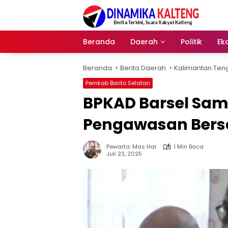
Langsung
ke
konten
Beranda
Daerah
Politik
Ek
Beranda
Berita Daerah
Kalimantan Ten
Pemkab Barito Selatan
BPKAD Barsel Sam
Pengawasan Bersa
Pewarta: Mas Har
1 Min Baca
Juli 23, 2025