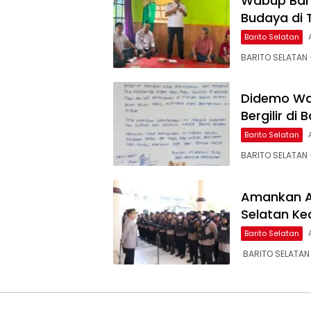
Wabup Bars
Budaya di
Barito Selatan
BARITO SELATAN –
Didemo Wa
Bergilir di
Barito Selatan
BARITO SELATAN 
Amankan Ak
Selatan K
Barito Selatan
‎ BARITO SELATAN 