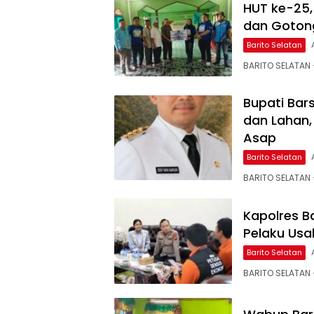
HUT ke-25, 
dan Gotong
Barito Selatan
BARITO SELATAN
Bupati Bar
dan Lahan,
Asap
Barito Selatan
BARITO SELATAN –
Kapolres B
Pelaku Usa
Barito Selatan
BARITO SELATAN 