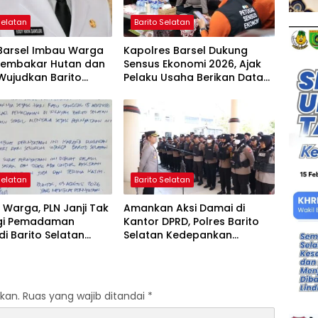
Selatan
Barito Selatan
 Barsel Imbau Warga
Kapolres Barsel Dukung
Membakar Hutan dan
Sensus Ekonomi 2026, Ajak
Wujudkan Barito
Pelaku Usaha Berikan Data
n Bebas Kabut Asap
yang Jujur
Selatan
Barito Selatan
Warga, PLN Janji Tak
Amankan Aksi Damai di
gi Pemadaman
Kantor DPRD, Polres Barito
 di Barito Selatan
Selatan Kedepankan
 Agustus
Pendekatan Humanis
kan.
Ruas yang wajib ditandai
*