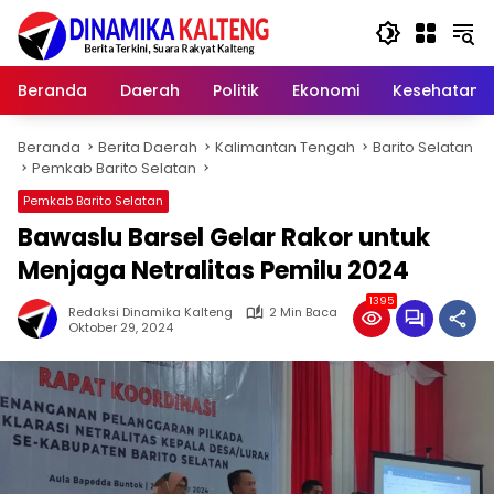
Langsung
ke
konten
Beranda
Daerah
Politik
Ekonomi
Kesehatan
Beranda
Berita Daerah
Kalimantan Tengah
Barito Selatan
Pemkab Barito Selatan
Pemkab Barito Selatan
Bawaslu Barsel Gelar Rakor untuk
Menjaga Netralitas Pemilu 2024
1395
Redaksi Dinamika Kalteng
2 Min Baca
Oktober 29, 2024