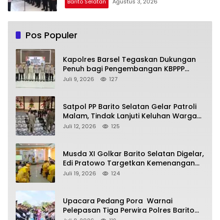
Barito Selatan
Agustus 3, 2026
Pos Populer
Kapolres Barsel Tegaskan Dukungan
Penuh bagi Pengembangan KBPPP
Kalimantan Tengah
Juli 9, 2026
127
Satpol PP Barito Selatan Gelar Patroli
Malam, Tindak Lanjuti Keluhan Warga
soal Balap Liar dan Remaja Nongkrong
Juli 12, 2026
125
Musda XI Golkar Barito Selatan Digelar,
Edi Pratowo Targetkan Kemenangan
Partai pada Pemilu Mendatang
Juli 19, 2026
124
Upacara Pedang Pora Warnai
Pelepasan Tiga Perwira Polres Barito
Selatan Masuki Masa Pensiun