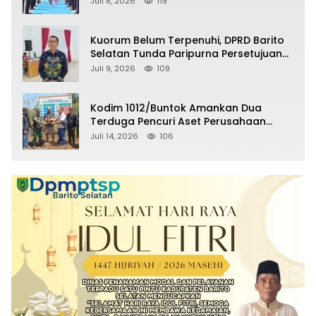
Juli 8, 2026
119
Kuorum Belum Terpenuhi, DPRD Barito
Selatan Tunda Paripurna Persetujuan
Raperda Pertanggungjawaban APBD
Juli 9, 2026
109
2025
Kodim 1012/Buntok Amankan Dua
Terduga Pencuri Aset Perusahaan
Sitaan Satgas PKH, Satu Paket Diduga
Juli 14, 2026
106
Sabu Turut Disita