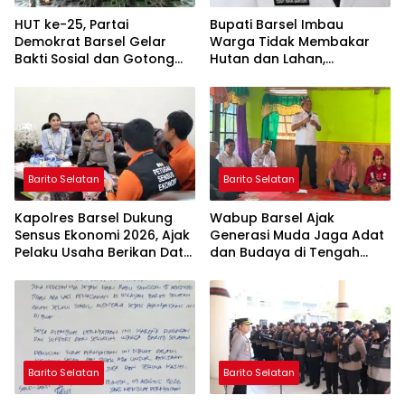
HUT ke-25, Partai
Bupati Barsel Imbau
Demokrat Barsel Gelar
Warga Tidak Membakar
Bakti Sosial dan Gotong
Hutan dan Lahan,
Royong di Langgar Nurul
Wujudkan Barito Selatan
Ashfiya
Bebas Kabut Asap
Barito Selatan
Barito Selatan
Kapolres Barsel Dukung
Wabup Barsel Ajak
Sensus Ekonomi 2026, Ajak
Generasi Muda Jaga Adat
Pelaku Usaha Berikan Data
dan Budaya di Tengah
yang Jujur
Perubahan Zaman
Barito Selatan
Barito Selatan