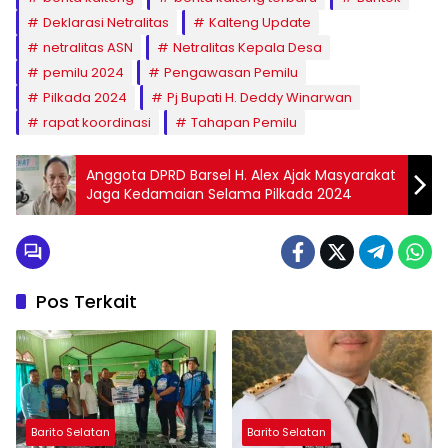
Deklarasi Netralitas
Kalteng Update
netralitas ASN
Netralitas Kepala Desa
pemilu 2024
Pengawasan Pemilu
Pilkada 2024
Pj Bupati H. Deddy Winarwan
rapat koordinasi
Tahapan Pemilu
Anggota DPRD Barsel H. Alex Ajak Masyarakat
Jaga Kedamaian Selama Pilkada 2024
Pos Terkait
Barito Selatan
Barito Selatan