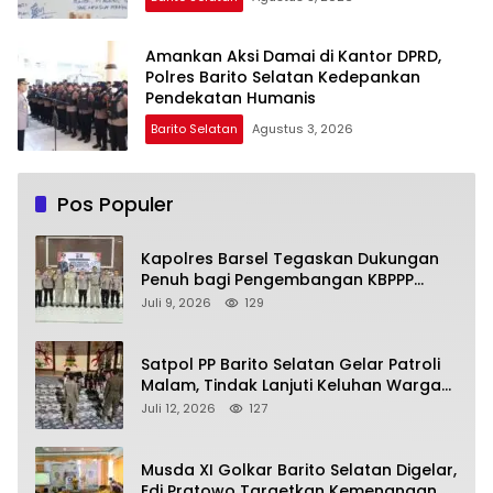
Amankan Aksi Damai di Kantor DPRD,
Polres Barito Selatan Kedepankan
Pendekatan Humanis
Barito Selatan
Agustus 3, 2026
Pos Populer
Kapolres Barsel Tegaskan Dukungan
Penuh bagi Pengembangan KBPPP
Kalimantan Tengah
Juli 9, 2026
129
Satpol PP Barito Selatan Gelar Patroli
Malam, Tindak Lanjuti Keluhan Warga
soal Balap Liar dan Remaja Nongkrong
Juli 12, 2026
127
Musda XI Golkar Barito Selatan Digelar,
Edi Pratowo Targetkan Kemenangan