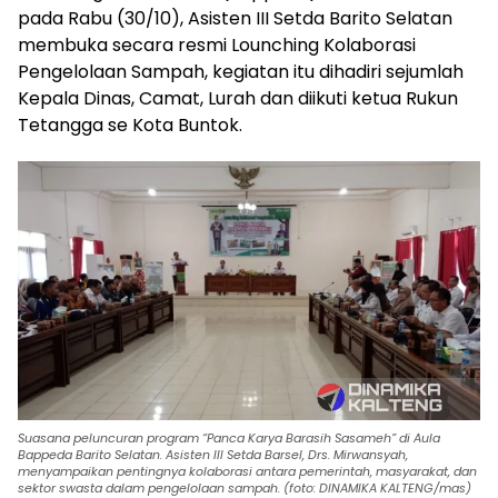
pada Rabu (30/10), Asisten III Setda Barito Selatan
membuka secara resmi Lounching Kolaborasi
Pengelolaan Sampah, kegiatan itu dihadiri sejumlah
Kepala Dinas, Camat, Lurah dan diikuti ketua Rukun
Tetangga se Kota Buntok.
Suasana peluncuran program “Panca Karya Barasih Sasameh” di Aula
Bappeda Barito Selatan. Asisten III Setda Barsel, Drs. Mirwansyah,
menyampaikan pentingnya kolaborasi antara pemerintah, masyarakat, dan
sektor swasta dalam pengelolaan sampah. (foto: DINAMIKA KALTENG/mas)