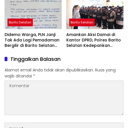
Barito Selatan
Barito Selatan
Didemo Warga, PLN Janji
Amankan Aksi Damai di
Tak Ada Lagi Pemadaman
Kantor DPRD, Polres Barito
Bergilir di Barito Selatan
Selatan Kedepankan
Mulai 5 Agustus
Pendekatan Humanis
Tinggalkan Balasan
Alamat email Anda tidak akan dipublikasikan.
Ruas yang
wajib ditandai
*