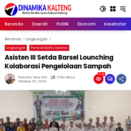
Langsung
ke
konten
Beranda
Daerah
Politik
Ekonomi
Kesehatan
Beranda
Lingkungan
Lingkungan
Pemkab Barito Selatan
Asisten III Setda Barsel Lounching
Kolaborasi Pengelolaan Sampah
1348
Pewarta: Mas Har
3 Min Baca
Oktober 30, 2024