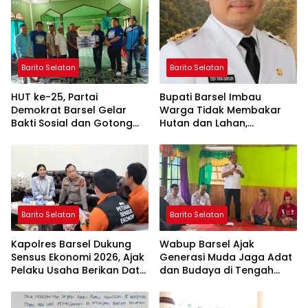
Barito Selatan
Barito Selatan
HUT ke-25, Partai
Bupati Barsel Imbau
Demokrat Barsel Gelar
Warga Tidak Membakar
Bakti Sosial dan Gotong
Hutan dan Lahan,
Royong di Langgar Nurul
Wujudkan Barito Selatan
Ashfiya
Bebas Kabut Asap
Barito Selatan
Barito Selatan
Kapolres Barsel Dukung
Wabup Barsel Ajak
Sensus Ekonomi 2026, Ajak
Generasi Muda Jaga Adat
Pelaku Usaha Berikan Data
dan Budaya di Tengah
yang Jujur
Perubahan Zaman