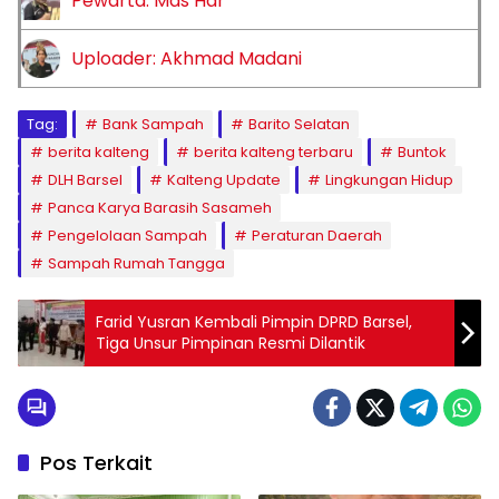
Pewarta: Mas Har
Uploader: Akhmad Madani
Tag:
Bank Sampah
Barito Selatan
berita kalteng
berita kalteng terbaru
Buntok
DLH Barsel
Kalteng Update
Lingkungan Hidup
Panca Karya Barasih Sasameh
Pengelolaan Sampah
Peraturan Daerah
Sampah Rumah Tangga
Farid Yusran Kembali Pimpin DPRD Barsel,
Tiga Unsur Pimpinan Resmi Dilantik
Pos Terkait