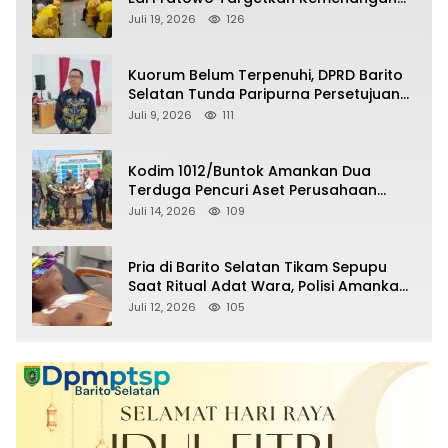
Partai pada Pemilu Mendatang
Juli 19, 2026
126
Kuorum Belum Terpenuhi, DPRD Barito
Selatan Tunda Paripurna Persetujuan
Raperda Pertanggungjawaban APBD
Juli 9, 2026
111
2025
Kodim 1012/Buntok Amankan Dua
Terduga Pencuri Aset Perusahaan
Sitaan Satgas PKH, Satu Paket Diduga
Juli 14, 2026
109
Sabu Turut Disita
Pria di Barito Selatan Tikam Sepupu
Saat Ritual Adat Wara, Polisi Amankan
Pelaku
Juli 12, 2026
105