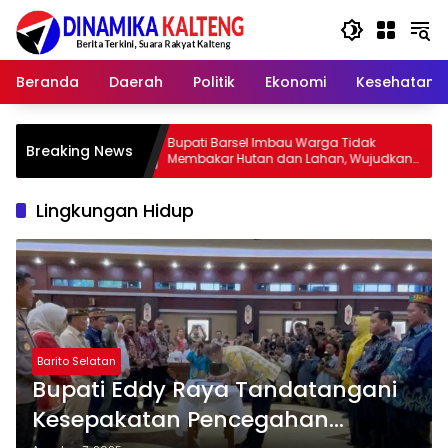
Langsung
ke
konten
Beranda
Daerah
Politik
Ekonomi
Kesehatan
Bupati Barsel Imbau Warga Tidak
Kapolres Bar
Breaking News
Membakar Hutan dan Lahan, Wujudkan
2026, Ajak Pe
Barito Selatan Bebas Kabut Asap
yang Jujur
Lingkungan Hidup
Barito Selatan
Bupati Eddy Raya Tandatangani
Kesepakatan Pencegahan