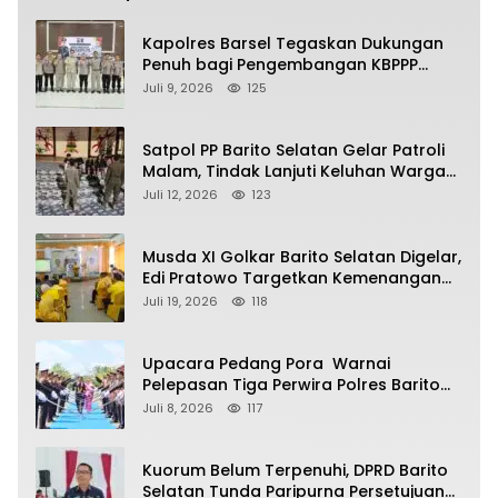
Kapolres Barsel Tegaskan Dukungan
Penuh bagi Pengembangan KBPPP
Kalimantan Tengah
Juli 9, 2026
125
Satpol PP Barito Selatan Gelar Patroli
Malam, Tindak Lanjuti Keluhan Warga
soal Balap Liar dan Remaja Nongkrong
Juli 12, 2026
123
Musda XI Golkar Barito Selatan Digelar,
Edi Pratowo Targetkan Kemenangan
Partai pada Pemilu Mendatang
Juli 19, 2026
118
Upacara Pedang Pora Warnai
Pelepasan Tiga Perwira Polres Barito
Selatan Masuki Masa Pensiun
Juli 8, 2026
117
Kuorum Belum Terpenuhi, DPRD Barito
Selatan Tunda Paripurna Persetujuan