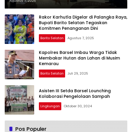
Karhutla Bersama Gubernur dan
Agustus 7, 2025
Menteri LHK
Rakor Karhutla Digelar di Palangka Raya,
Bupati Barito Selatan Tegaskan
Komitmen Penanganan Dini
Barito Selatan
Agustus 7, 2025
Kapolres Barsel Imbau Warga Tidak
Membakar Hutan dan Lahan di Musim
Kemarau
Barito Selatan
Juli 29, 2025
Asisten III Setda Barsel Lounching
Kolaborasi Pengelolaan Sampah
Lingkungan
Oktober 30, 2024
Pos Populer