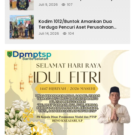
Raperda Pertanggungjawaban APBD
Juli 9, 2026
107
2025
Kodim 1012/Buntok Amankan Dua
Terduga Pencuri Aset Perusahaan
Sitaan Satgas PKH, Satu Paket Diduga
Juli 14, 2026
104
Sabu Turut Disita