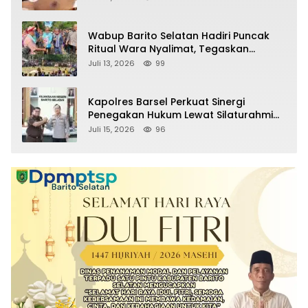
Wabup Barito Selatan Hadiri Puncak
Ritual Wara Nyalimat, Tegaskan
Komitmen Lestarikan Budaya Dayak
Juli 13, 2026
99
Kapolres Barsel Perkuat Sinergi
Penegakan Hukum Lewat Silaturahmi
dengan Kajari Barito Selatan
Juli 15, 2026
96