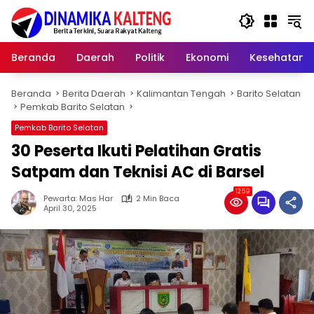
Langsung
ke
konten
Beranda
Daerah
Politik
Ekonomi
Kesehatan
Beranda
Berita Daerah
Kalimantan Tengah
Barito Selatan
Pemkab Barito Selatan
Pemkab Barito Selatan
30 Peserta Ikuti Pelatihan Gratis
Satpam dan Teknisi AC di Barsel
1259
Pewarta: Mas Har
2 Min Baca
April 30, 2025