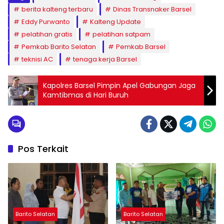
berita kalteng terbaru
Dinas Transnaker Barsel
Eddy Purwanto
Kalteng Update
pelatihan gratis
pelatihan satpam
Pemkab Barito Selatan
Pemkab Barsel
teknisi AC
tenaga kerja Barsel
Kapolres Barsel Pimpin Apel Gabungan Jaga
Kamtibmas di Hari Buruh
Pos Terkait
Barito Selatan
Barito Selatan