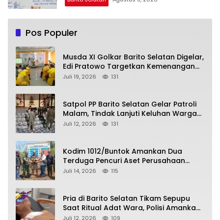
Pos Populer
Musda XI Golkar Barito Selatan Digelar,
Edi Pratowo Targetkan Kemenangan
Partai pada Pemilu Mendatang
Juli 19, 2026
131
Satpol PP Barito Selatan Gelar Patroli
Malam, Tindak Lanjuti Keluhan Warga
soal Balap Liar dan Remaja Nongkrong
Juli 12, 2026
131
Kodim 1012/Buntok Amankan Dua
Terduga Pencuri Aset Perusahaan
Sitaan Satgas PKH, Satu Paket Diduga
Juli 14, 2026
115
Sabu Turut Disita
Pria di Barito Selatan Tikam Sepupu
Saat Ritual Adat Wara, Polisi Amankan
Pelaku
Juli 12, 2026
109