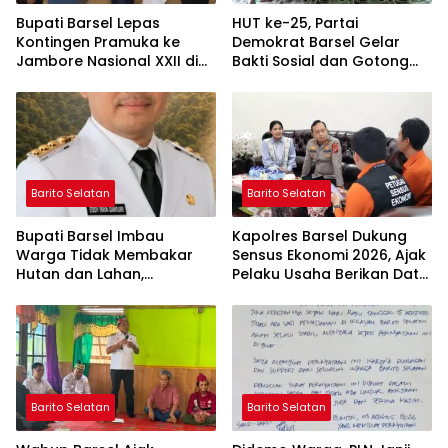
Bupati Barsel Lepas
HUT ke-25, Partai
Kontingen Pramuka ke
Demokrat Barsel Gelar
Jambore Nasional XXII di
Bakti Sosial dan Gotong
Cibubur
Royong di Langgar Nurul
Ashfiya
Barito Selatan
Barito Selatan
Bupati Barsel Imbau
Kapolres Barsel Dukung
Warga Tidak Membakar
Sensus Ekonomi 2026, Ajak
Hutan dan Lahan,
Pelaku Usaha Berikan Data
Wujudkan Barito Selatan
yang Jujur
Bebas Kabut Asap
Barito Selatan
Barito Selatan