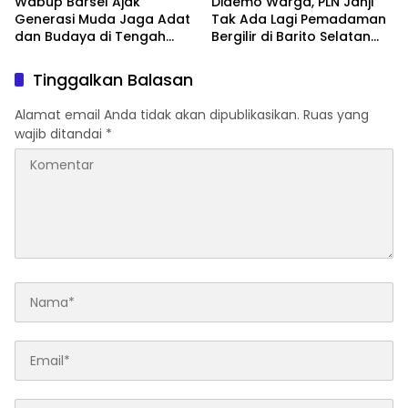
Wabup Barsel Ajak
Didemo Warga, PLN Janji
Generasi Muda Jaga Adat
Tak Ada Lagi Pemadaman
dan Budaya di Tengah
Bergilir di Barito Selatan
Perubahan Zaman
Mulai 5 Agustus
Tinggalkan Balasan
Alamat email Anda tidak akan dipublikasikan.
Ruas yang
wajib ditandai
*