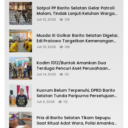
Satpol PP Barito Selatan Gelar Patroli
Malam, Tindak Lanjuti Keluhan Warga
soal Balap Liar dan Remaja Nongkrong
Juli 12, 2026
129
Musda XI Golkar Barito Selatan Digelar,
Edi Pratowo Targetkan Kemenangan
Partai pada Pemilu Mendatang
Juli 19, 2026
128
Kodim 1012/Buntok Amankan Dua
Terduga Pencuri Aset Perusahaan
Sitaan Satgas PKH, Satu Paket Diduga
Juli 14, 2026
112
Sabu Turut Disita
Kuorum Belum Terpenuhi, DPRD Barito
Selatan Tunda Paripurna Persetujuan
Raperda Pertanggungjawaban APBD
Juli 9, 2026
112
2025
Pria di Barito Selatan Tikam Sepupu
Saat Ritual Adat Wara, Polisi Amankan