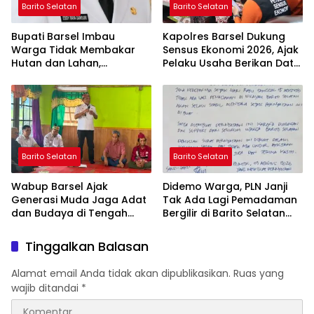
Barito Selatan
Barito Selatan
Bupati Barsel Imbau
Kapolres Barsel Dukung
Warga Tidak Membakar
Sensus Ekonomi 2026, Ajak
Hutan dan Lahan,
Pelaku Usaha Berikan Data
Wujudkan Barito Selatan
yang Jujur
Bebas Kabut Asap
Barito Selatan
Barito Selatan
Wabup Barsel Ajak
Didemo Warga, PLN Janji
Generasi Muda Jaga Adat
Tak Ada Lagi Pemadaman
dan Budaya di Tengah
Bergilir di Barito Selatan
Perubahan Zaman
Mulai 5 Agustus
Tinggalkan Balasan
Alamat email Anda tidak akan dipublikasikan.
Ruas yang
wajib ditandai
*