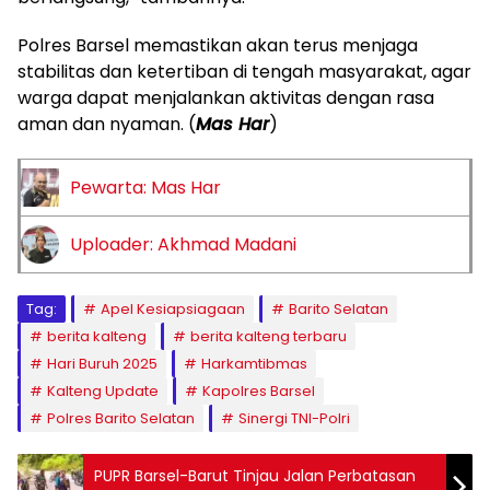
Polres Barsel memastikan akan terus menjaga
stabilitas dan ketertiban di tengah masyarakat, agar
warga dapat menjalankan aktivitas dengan rasa
aman dan nyaman. (
Mas Har
)
Pewarta: Mas Har
Uploader: Akhmad Madani
Tag:
Apel Kesiapsiagaan
Barito Selatan
berita kalteng
berita kalteng terbaru
Hari Buruh 2025
Harkamtibmas
Kalteng Update
Kapolres Barsel
Polres Barito Selatan
Sinergi TNI-Polri
PUPR Barsel-Barut Tinjau Jalan Perbatasan