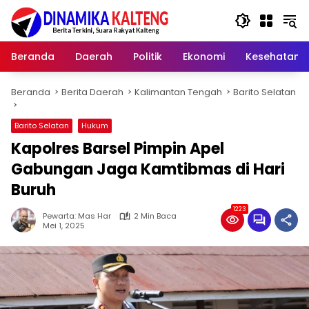
Langsung
ke
konten
Beranda
Daerah
Politik
Ekonomi
Kesehatan
Beranda
Berita Daerah
Kalimantan Tengah
Barito Selatan
Barito Selatan
Hukum
Kapolres Barsel Pimpin Apel
Gabungan Jaga Kamtibmas di Hari
Buruh
1223
Pewarta: Mas Har
2 Min Baca
Mei 1, 2025