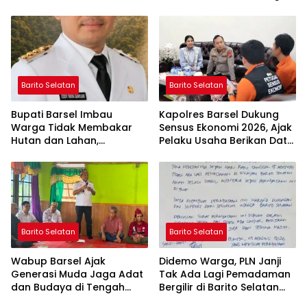
Cibubur
Royong di Langgar Nurul
Ashfiya
Barito Selatan
Barito Selatan
Bupati Barsel Imbau
Kapolres Barsel Dukung
Warga Tidak Membakar
Sensus Ekonomi 2026, Ajak
Hutan dan Lahan,
Pelaku Usaha Berikan Data
Wujudkan Barito Selatan
yang Jujur
Bebas Kabut Asap
Barito Selatan
Barito Selatan
Wabup Barsel Ajak
Didemo Warga, PLN Janji
Generasi Muda Jaga Adat
Tak Ada Lagi Pemadaman
dan Budaya di Tengah
Bergilir di Barito Selatan
Perubahan Zaman
Mulai 5 Agustus