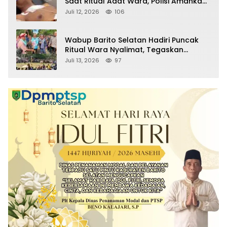
Saat Ritual Adat Wara, Polisi Amankan
Pelaku
Juli 12, 2026
106
Wabup Barito Selatan Hadiri Puncak
Ritual Wara Nyalimat, Tegaskan
Komitmen Lestarikan Budaya Dayak
Juli 13, 2026
97