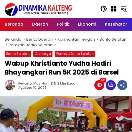
Langsung
ke
konten
Beranda
Daerah
Politik
Ekonomi
Kesehatan
Beranda
Berita Daerah
Kalimantan Tengah
Barito Selatan
Pemkab Barito Selatan
Barito Selatan
Olahraga
Pemkab Barito Selatan
Wabup Khristianto Yudha Hadiri
Bhayangkari Run 5K 2025 di Barsel
921
Pewarta: Mas Har
2 Min Baca
Agustus 10, 2025