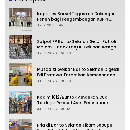
Kapolres Barsel Tegaskan Dukungan
Penuh bagi Pengembangan KBPPP
Kalimantan Tengah
Juli 9, 2026
133
Satpol PP Barito Selatan Gelar Patroli
Malam, Tindak Lanjuti Keluhan Warga
soal Balap Liar dan Remaja Nongkrong
Juli 12, 2026
129
Musda XI Golkar Barito Selatan Digelar,
Edi Pratowo Targetkan Kemenangan
Partai pada Pemilu Mendatang
Juli 19, 2026
128
Kodim 1012/Buntok Amankan Dua
Terduga Pencuri Aset Perusahaan
Sitaan Satgas PKH, Satu Paket Diduga
Juli 14, 2026
112
Sabu Turut Disita
Pria di Barito Selatan Tikam Sepupu