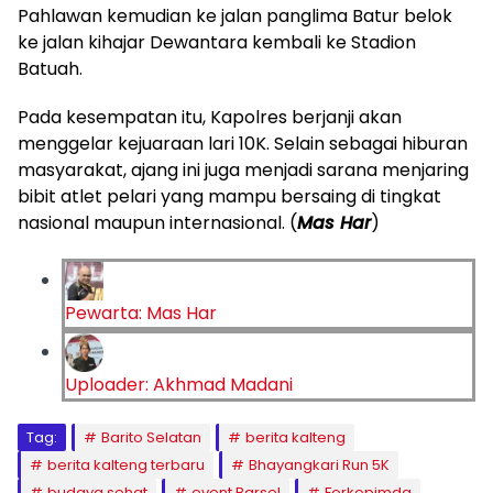
Pahlawan kemudian ke jalan panglima Batur belok
ke jalan kihajar Dewantara kembali ke Stadion
Batuah.
Pada kesempatan itu, Kapolres berjanji akan
menggelar kejuaraan lari 10K. Selain sebagai hiburan
masyarakat, ajang ini juga menjadi sarana menjaring
bibit atlet pelari yang mampu bersaing di tingkat
nasional maupun internasional. (
Mas Har
)
Pewarta: Mas Har
Uploader: Akhmad Madani
Tag:
Barito Selatan
berita kalteng
berita kalteng terbaru
Bhayangkari Run 5K
budaya sehat
event Barsel
Forkopimda