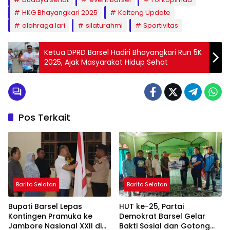
HKG Bhayangkari 2025
Kalteng Update
olahraga lari
silaturahmi
Sportivitas
Ketua DPRD Barsel Hadiri Bhayangkari Run 5K
2025, Ajak Masyarakat Hidup Sehat
Pos Terkait
Barito Selatan
Barito Selatan
Bupati Barsel Lepas
HUT ke-25, Partai
Kontingen Pramuka ke
Demokrat Barsel Gelar
Jambore Nasional XXII di
Bakti Sosial dan Gotong