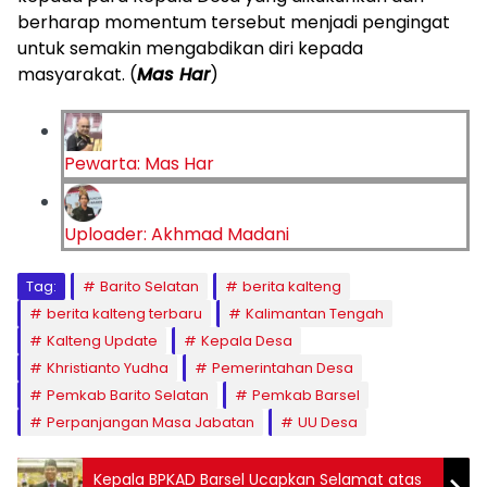
berharap momentum tersebut menjadi pengingat
untuk semakin mengabdikan diri kepada
masyarakat. (
Mas Har
)
Pewarta: Mas Har
Uploader: Akhmad Madani
Tag:
Barito Selatan
berita kalteng
berita kalteng terbaru
Kalimantan Tengah
Kalteng Update
Kepala Desa
Khristianto Yudha
Pemerintahan Desa
Pemkab Barito Selatan
Pemkab Barsel
Perpanjangan Masa Jabatan
UU Desa
Kepala BPKAD Barsel Ucapkan Selamat atas