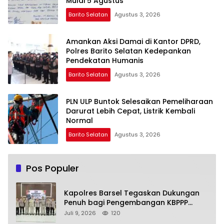
Mulai 5 Agustus
Barito Selatan
Agustus 3, 2026
Amankan Aksi Damai di Kantor DPRD,
Polres Barito Selatan Kedepankan
Pendekatan Humanis
Barito Selatan
Agustus 3, 2026
PLN ULP Buntok Selesaikan Pemeliharaan
Darurat Lebih Cepat, Listrik Kembali
Normal
Barito Selatan
Agustus 3, 2026
Pos Populer
Kapolres Barsel Tegaskan Dukungan
Penuh bagi Pengembangan KBPPP
Kalimantan Tengah
Juli 9, 2026
120