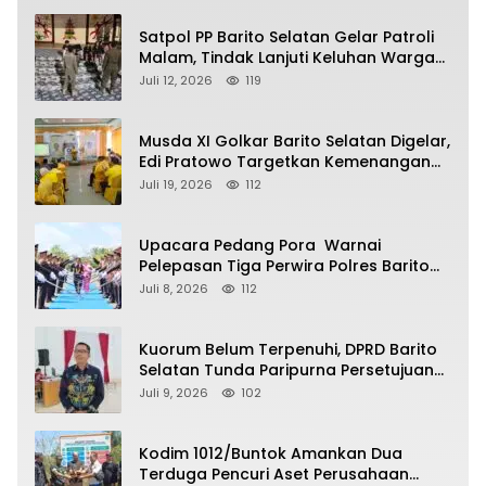
Satpol PP Barito Selatan Gelar Patroli
Malam, Tindak Lanjuti Keluhan Warga
soal Balap Liar dan Remaja Nongkrong
Juli 12, 2026
119
Musda XI Golkar Barito Selatan Digelar,
Edi Pratowo Targetkan Kemenangan
Partai pada Pemilu Mendatang
Juli 19, 2026
112
Upacara Pedang Pora Warnai
Pelepasan Tiga Perwira Polres Barito
Selatan Masuki Masa Pensiun
Juli 8, 2026
112
Kuorum Belum Terpenuhi, DPRD Barito
Selatan Tunda Paripurna Persetujuan
Raperda Pertanggungjawaban APBD
Juli 9, 2026
102
2025
Kodim 1012/Buntok Amankan Dua
Terduga Pencuri Aset Perusahaan