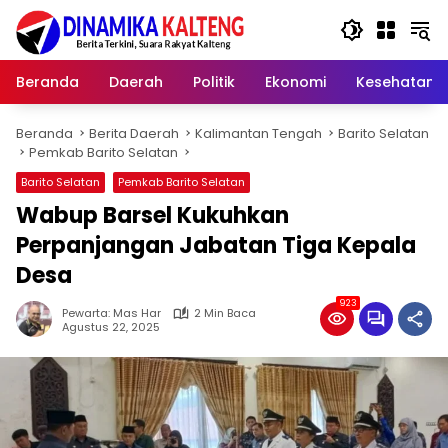
Langsung
ke
konten
Beranda
Daerah
Politik
Ekonomi
Kesehatan
Beranda
Berita Daerah
Kalimantan Tengah
Barito Selatan
Pemkab Barito Selatan
Barito Selatan
Pemkab Barito Selatan
Wabup Barsel Kukuhkan
Perpanjangan Jabatan Tiga Kepala
Desa
923
Pewarta: Mas Har
2 Min Baca
Agustus 22, 2025