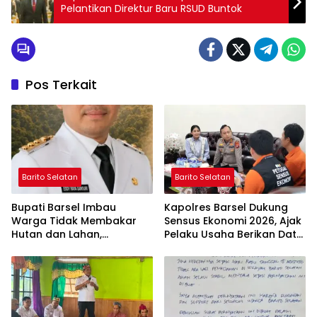
Pelantikan Direktur Baru RSUD Buntok
Pos Terkait
Barito Selatan
Barito Selatan
Bupati Barsel Imbau
Kapolres Barsel Dukung
Warga Tidak Membakar
Sensus Ekonomi 2026, Ajak
Hutan dan Lahan,
Pelaku Usaha Berikan Data
Wujudkan Barito Selatan
yang Jujur
Bebas Kabut Asap