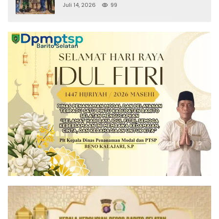
Sitaan Satgas PKH, Satu Paket Diduga
Juli 14, 2026
99
Sabu Turut Disita