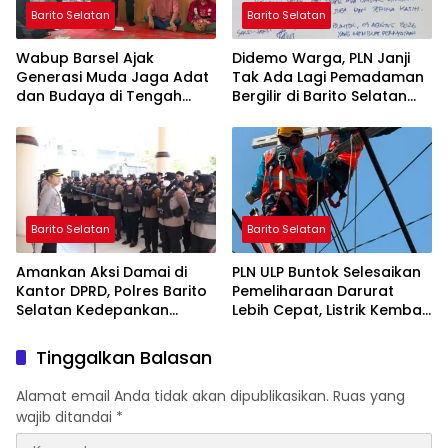
Barito Selatan
Barito Selatan
Wabup Barsel Ajak
Didemo Warga, PLN Janji
Generasi Muda Jaga Adat
Tak Ada Lagi Pemadaman
dan Budaya di Tengah
Bergilir di Barito Selatan
Perubahan Zaman
Mulai 5 Agustus
Barito Selatan
Barito Selatan
Amankan Aksi Damai di
PLN ULP Buntok Selesaikan
Kantor DPRD, Polres Barito
Pemeliharaan Darurat
Selatan Kedepankan
Lebih Cepat, Listrik Kembali
Pendekatan Humanis
Normal
Tinggalkan Balasan
Alamat email Anda tidak akan dipublikasikan.
Ruas yang
wajib ditandai
*