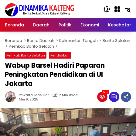
Langsung
ke
konten
Beranda
Daerah
Politik
Ekonomi
Kesehatan
Beranda
Berita Daerah
Kalimantan Tengah
Barito Selatan
Pemkab Barito Selatan
Pemkab Barito Selatan
Pendidikan
Wabup Barsel Hadiri Paparan
Peningkatan Pendidikan di UI
Jakarta
1213
Pewarta: Mas Har
2 Min Baca
Mei 9, 2025