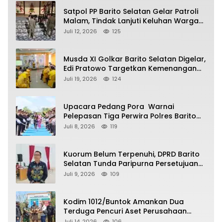
Satpol PP Barito Selatan Gelar Patroli
Malam, Tindak Lanjuti Keluhan Warga
soal Balap Liar dan Remaja Nongkrong
Juli 12, 2026
125
Musda XI Golkar Barito Selatan Digelar,
Edi Pratowo Targetkan Kemenangan
Partai pada Pemilu Mendatang
Juli 19, 2026
124
Upacara Pedang Pora Warnai
Pelepasan Tiga Perwira Polres Barito
Selatan Masuki Masa Pensiun
Juli 8, 2026
119
Kuorum Belum Terpenuhi, DPRD Barito
Selatan Tunda Paripurna Persetujuan
Raperda Pertanggungjawaban APBD
Juli 9, 2026
109
2025
Kodim 1012/Buntok Amankan Dua
Terduga Pencuri Aset Perusahaan
Sitaan Satgas PKH, Satu Paket Diduga
Juli 14, 2026
106