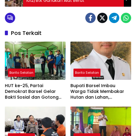
1012/Btk Gunakan Alat Berat
Pos Terkait
Barito Selatan
Barito Selatan
HUT ke-25, Partai
Bupati Barsel Imbau
Demokrat Barsel Gelar
Warga Tidak Membakar
Bakti Sosial dan Gotong
Hutan dan Lahan,
Royong di Langgar Nurul
Wujudkan Barito Selatan
Ashfiya
Bebas Kabut Asap