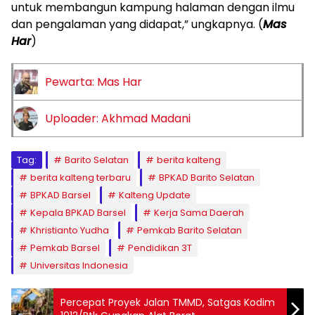
untuk membangun kampung halaman dengan ilmu
dan pengalaman yang didapat,” ungkapnya. (
Mas
Har
)
Pewarta: Mas Har
Uploader: Akhmad Madani
Tag:
Barito Selatan
berita kalteng
berita kalteng terbaru
BPKAD Barito Selatan
BPKAD Barsel
Kalteng Update
Kepala BPKAD Barsel
Kerja Sama Daerah
Khristianto Yudha
Pemkab Barito Selatan
Pemkab Barsel
Pendidikan 3T
Universitas Indonesia
Percepat Proyek Jalan TMMD, Satgas Kodim