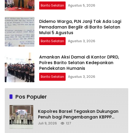
Barito Selatan
Agustus 5, 2026
Didemo Warga, PLN Janji Tak Ada Lagi
Pemadaman Bergilir di Barito Selatan
Mulai 5 Agustus
Barito Selatan
Agustus 3, 2026
Amankan Aksi Damai di Kantor DPRD,
Polres Barito Selatan Kedepankan
Pendekatan Humanis
Barito Selatan
Agustus 3, 2026
Pos Populer
Kapolres Barsel Tegaskan Dukungan
Penuh bagi Pengembangan KBPPP
Kalimantan Tengah
Juli 9, 2026
127