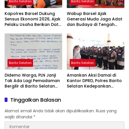
Barito Selatan
Barito Selatan
Kapolres Barsel Dukung
Wabup Barsel Ajak
Sensus Ekonomi 2026, Ajak
Generasi Muda Jaga Adat
Pelaku Usaha Berikan Data
dan Budaya di Tengah
yang Jujur
Perubahan Zaman
Barito Selatan
Barito Selatan
Didemo Warga, PLN Janji
Amankan Aksi Damai di
Tak Ada Lagi Pemadaman
Kantor DPRD, Polres Barito
Bergilir di Barito Selatan
Selatan Kedepankan
Mulai 5 Agustus
Pendekatan Humanis
Tinggalkan Balasan
Alamat email Anda tidak akan dipublikasikan.
Ruas yang
wajib ditandai
*