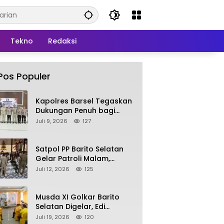
Tekno
Redaksi
Pos Populer
Kapolres Barsel Tegaskan
Dukungan Penuh bagi
Pengembangan KBPPP
Juli 9, 2026
127
Kalimantan Tengah
Satpol PP Barito Selatan
Gelar Patroli Malam,
Tindak Lanjuti Keluhan
Juli 12, 2026
125
Warga soal Balap Liar dan
Remaja Nongkrong
Musda XI Golkar Barito
Selatan Digelar, Edi
Pratowo Targetkan
Juli 19, 2026
120