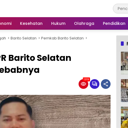
onomi
Kesehatan
Hukum
Olahraga
Pendidikan
gah
Barito Selatan
Pemkab Barito Selatan
R Barito Selatan
nyebabnya
1319