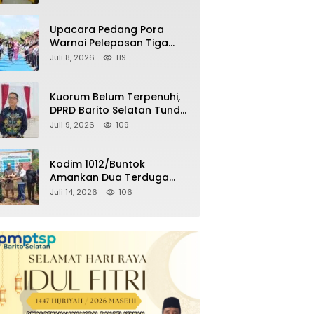
Kemenangan Partai pada
Pemilu Mendatang
Upacara Pedang Pora
Warnai Pelepasan Tiga
Perwira Polres Barito
Juli 8, 2026
119
Selatan Masuki Masa
Pensiun
Kuorum Belum Terpenuhi,
DPRD Barito Selatan Tunda
Paripurna Persetujuan
Juli 9, 2026
109
Raperda
Pertanggungjawaban
APBD 2025
Kodim 1012/Buntok
Amankan Dua Terduga
Pencuri Aset Perusahaan
Juli 14, 2026
106
Sitaan Satgas PKH, Satu
Paket Diduga Sabu Turut
Disita