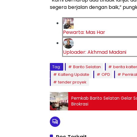
segera berjalan dengan baik,” pungk
Pewarta: Mas Har
Uploader: Akhmad Madani
Tag:
Barito Selatan
berita kalte
Kalteng Update
OPD
Pemkab
tender proyek
Pemkab Barito Selatan Gelar So
Birokrasi
Pos Terkait