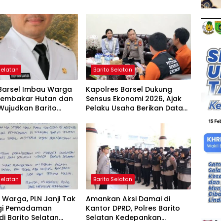
Selatan
Barito Selatan
 Barsel Imbau Warga
Kapolres Barsel Dukung
Membakar Hutan dan
Sensus Ekonomi 2026, Ajak
Wujudkan Barito
Pelaku Usaha Berikan Data
n Bebas Kabut Asap
yang Jujur
Selatan
Barito Selatan
Warga, PLN Janji Tak
Amankan Aksi Damai di
gi Pemadaman
Kantor DPRD, Polres Barito
 di Barito Selatan
Selatan Kedepankan