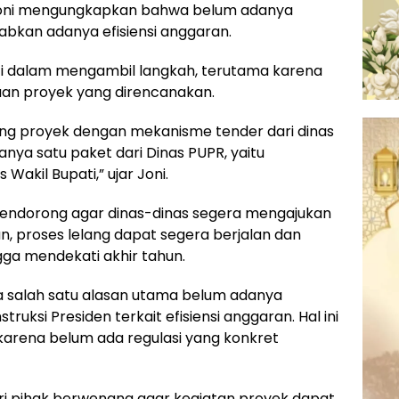
jut Joni mengungkapkan bahwa belum adanya
abkan adanya efisiensi anggaran.
i dalam mengambil langkah, terutama karena
aan proyek yang direncanakan.
lang proyek dengan mekanisme tender dari dinas
nya satu paket dari Dinas PUPR, yaitu
Wakil Bupati,” ujar Joni.
endorong agar dinas-dinas segera mengajukan
, proses lelang dapat segera berjalan dan
gga mendekati akhir tahun.
wa salah satu alasan utama belum adanya
ruksi Presiden terkait efisiensi anggaran. Hal ini
arena belum ada regulasi yang konkret
ari pihak berwenang agar kegiatan proyek dapat