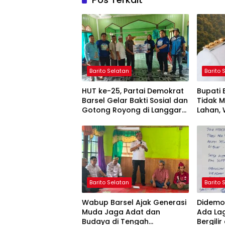
Barito Selatan
Barito 
HUT ke-25, Partai Demokrat
Bupati
Barsel Gelar Bakti Sosial dan
Tidak 
Gotong Royong di Langgar
Lahan, 
Nurul Ashfiya
Selata
Barito Selatan
Barito 
Wabup Barsel Ajak Generasi
Didemo 
Muda Jaga Adat dan
Ada La
Budaya di Tengah
Bergilir