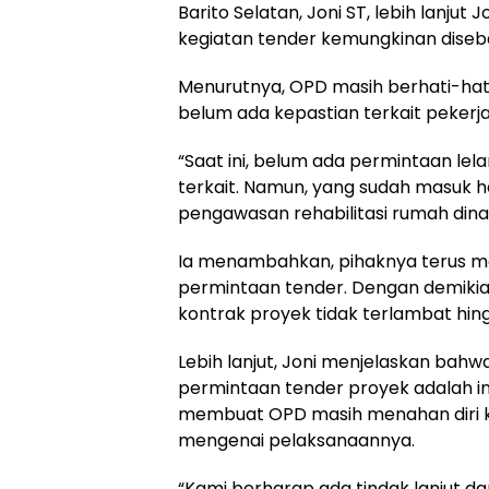
Barito Selatan, Joni ST, lebih lan
kegiatan tender kemungkinan diseb
Menurutnya, OPD masih berhati-hat
belum ada kepastian terkait pekerj
“Saat ini, belum ada permintaan le
terkait. Namun, yang sudah masuk ha
pengawasan rehabilitasi rumah dinas 
Ia menambahkan, pihaknya terus m
permintaan tender. Dengan demikian
kontrak proyek tidak terlambat hin
Lebih lanjut, Joni menjelaskan bah
permintaan tender proyek adalah inst
membuat OPD masih menahan diri k
mengenai pelaksanaannya.
“Kami berharap ada tindak lanjut d