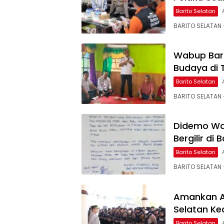
Barito Selatan
BARITO SELATAN 
Wabup Bars
Budaya di
Barito Selatan
BARITO SELATAN –
Didemo Wa
Bergilir di
Barito Selatan
BARITO SELATAN 
Amankan Ak
Selatan K
Barito Selatan