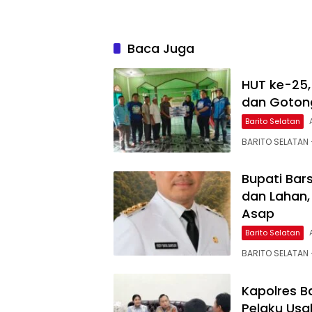
Baca Juga
HUT ke-25, 
dan Gotong
Barito Selatan
BARITO SELATAN
Bupati Bar
dan Lahan,
Asap
Barito Selatan
BARITO SELATAN –
Kapolres B
Pelaku Usa