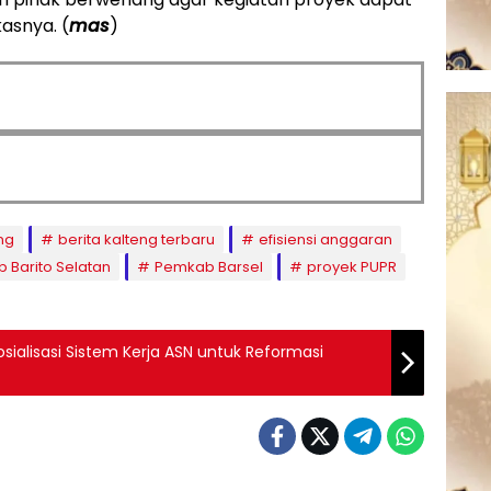
asnya. (
mas
)
ng
berita kalteng terbaru
efisiensi anggaran
 Barito Selatan
Pemkab Barsel
proyek PUPR
sialisasi Sistem Kerja ASN untuk Reformasi