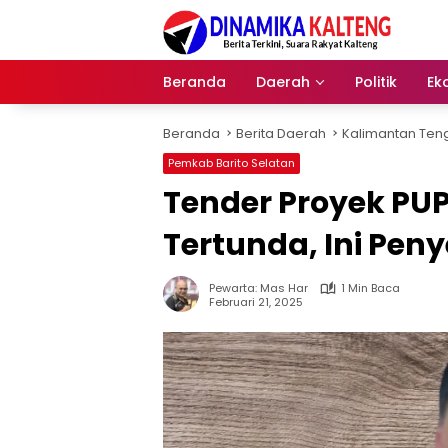
Langsung
ke
konten
Beranda
Daerah
Politik
Ek
Beranda
Berita Daerah
Kalimantan Ten
Pemkab Barito Selatan
Tender Proyek PUP
Tertunda, Ini Pe
Pewarta: Mas Har
1 Min Baca
Februari 21, 2025