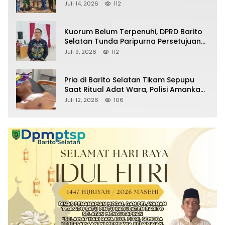
Sitaan Satgas PKH, Satu Paket Diduga
Juli 14, 2026
112
Sabu Turut Disita
Kuorum Belum Terpenuhi, DPRD Barito
Selatan Tunda Paripurna Persetujuan
Raperda Pertanggungjawaban APBD
Juli 9, 2026
112
2025
Pria di Barito Selatan Tikam Sepupu
Saat Ritual Adat Wara, Polisi Amankan
Pelaku
Juli 12, 2026
106