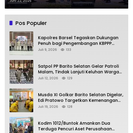
Juni 22, 2025
Pos Populer
Kapolres Barsel Tegaskan Dukungan
Penuh bagi Pengembangan KBPPP
Kalimantan Tengah
Juli 9, 2026
133
Satpol PP Barito Selatan Gelar Patroli
Malam, Tindak Lanjuti Keluhan Warga
soal Balap Liar dan Remaja Nongkrong
Juli 12, 2026
129
Musda XI Golkar Barito Selatan Digelar,
Edi Pratowo Targetkan Kemenangan
Partai pada Pemilu Mendatang
Juli 19, 2026
128
Kodim 1012/Buntok Amankan Dua
Terduga Pencuri Aset Perusahaan