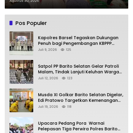
Yudha Layani Warga di Taman
Agustus 30, 2025
Iring Witu
Pos Populer
Kapolres Barsel Tegaskan Dukungan
Penuh bagi Pengembangan KBPPP
Kalimantan Tengah
Juli 9, 2026
125
Satpol PP Barito Selatan Gelar Patroli
Malam, Tindak Lanjuti Keluhan Warga
soal Balap Liar dan Remaja Nongkrong
Juli 12, 2026
123
Musda XI Golkar Barito Selatan Digelar,
Edi Pratowo Targetkan Kemenangan
Partai pada Pemilu Mendatang
Juli 19, 2026
118
Upacara Pedang Pora Warnai
Pelepasan Tiga Perwira Polres Barito