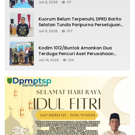
Selatan Masuki Masa Pensiun
Juli 8, 2026
117
Kuorum Belum Terpenuhi, DPRD Barito
Selatan Tunda Paripurna Persetujuan
Raperda Pertanggungjawaban APBD
Juli 9, 2026
107
2025
Kodim 1012/Buntok Amankan Dua
Terduga Pencuri Aset Perusahaan
Sitaan Satgas PKH, Satu Paket Diduga
Juli 14, 2026
104
Sabu Turut Disita