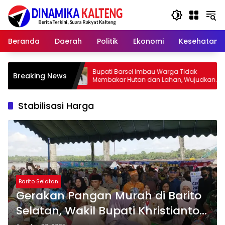
Langsung
ke
konten
Beranda
Daerah
Politik
Ekonomi
Kesehatan
Bupati Barsel Imbau Warga Tidak
Kapolres 
Breaking News
Membakar Hutan dan Lahan, Wujudkan
2026, Aja
Barito Selatan Bebas Kabut Asap
yang Juju
Stabilisasi Harga
Barito Selatan
Gerakan Pangan Murah di Barito
Selatan, Wakil Bupati Khristianto