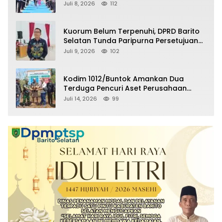
Selatan Masuki Masa Pensiun
Juli 8, 2026
112
Kuorum Belum Terpenuhi, DPRD Barito
Selatan Tunda Paripurna Persetujuan
Raperda Pertanggungjawaban APBD
Juli 9, 2026
102
2025
Kodim 1012/Buntok Amankan Dua
Terduga Pencuri Aset Perusahaan
Sitaan Satgas PKH, Satu Paket Diduga
Juli 14, 2026
99
Sabu Turut Disita