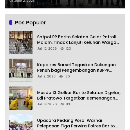
Harapan
Oktober 2, 2025
Pos Populer
Satpol PP Barito Selatan Gelar Patroli
Malam, Tindak Lanjuti Keluhan Warga
soal Balap Liar dan Remaja Nongkrong
Juli 12, 2026
120
Kapolres Barsel Tegaskan Dukungan
Penuh bagi Pengembangan KBPPP
Kalimantan Tengah
Juli 9, 2026
120
Musda XI Golkar Barito Selatan Digelar,
Edi Pratowo Targetkan Kemenangan
Partai pada Pemilu Mendatang
Juli 19, 2026
113
Upacara Pedang Pora Warnai
Pelepasan Tiga Perwira Polres Barito