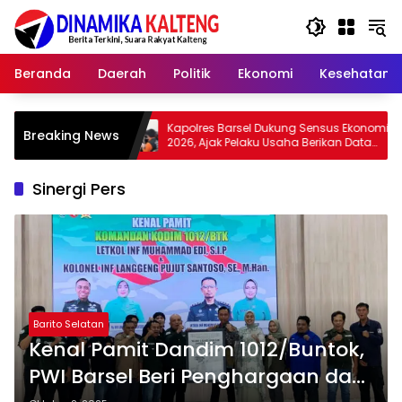
Langsung
ke
konten
Beranda
Daerah
Politik
Ekonomi
Kesehatan
Kapolres Barsel Dukung Sensus Ekonomi
Wabup Bar
Breaking News
2026, Ajak Pelaku Usaha Berikan Data
Adat dan 
yang Jujur
Zaman
Sinergi Pers
Barito Selatan
Kenal Pamit Dandim 1012/Buntok,
PWI Barsel Beri Penghargaan dan