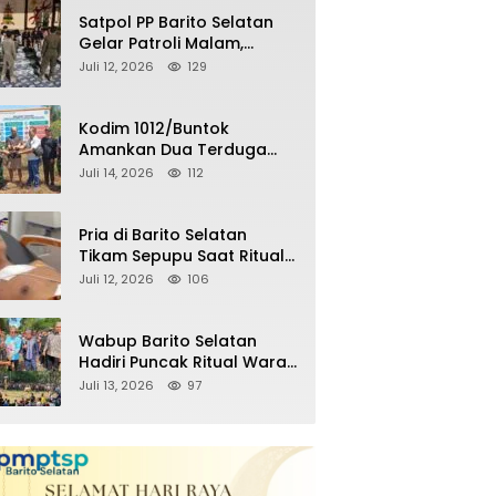
Pemilu Mendatang
Satpol PP Barito Selatan
Gelar Patroli Malam,
Tindak Lanjuti Keluhan
Juli 12, 2026
129
Warga soal Balap Liar dan
Remaja Nongkrong
Kodim 1012/Buntok
Amankan Dua Terduga
Pencuri Aset Perusahaan
Juli 14, 2026
112
Sitaan Satgas PKH, Satu
Paket Diduga Sabu Turut
Disita
Pria di Barito Selatan
Tikam Sepupu Saat Ritual
Adat Wara, Polisi Amankan
Juli 12, 2026
106
Pelaku
Wabup Barito Selatan
Hadiri Puncak Ritual Wara
Nyalimat, Tegaskan
Juli 13, 2026
97
Komitmen Lestarikan
Budaya Dayak