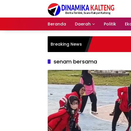
Langsung
ke
konten
Beranda
Daerah
Politik
Ek
Breaking News
senam bersama