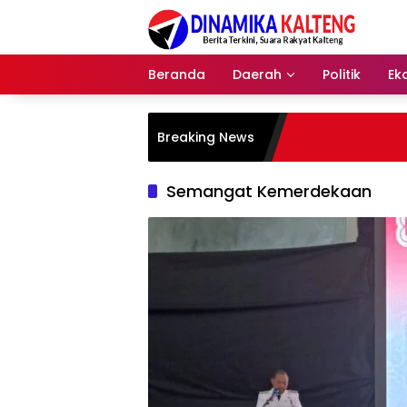
Langsung
ke
konten
Beranda
Daerah
Politik
Ek
Breaking News
Semangat Kemerdekaan