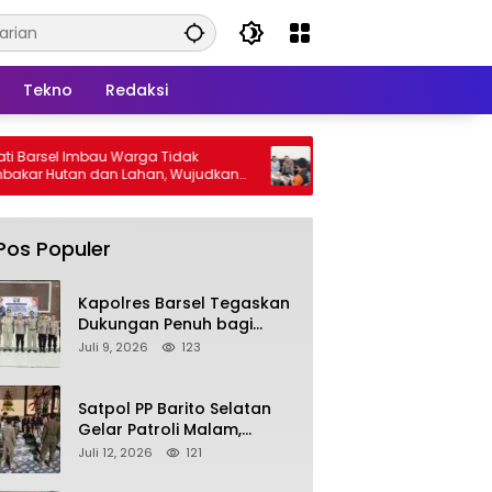
Tekno
Redaksi
au Warga Tidak
Kapolres Barsel Dukung Sensus Ekonomi
an Lahan, Wujudkan
2026, Ajak Pelaku Usaha Berikan Data
as Kabut Asap
yang Jujur
Pos Populer
Kapolres Barsel Tegaskan
Dukungan Penuh bagi
Pengembangan KBPPP
Juli 9, 2026
123
Kalimantan Tengah
Satpol PP Barito Selatan
Gelar Patroli Malam,
Tindak Lanjuti Keluhan
Juli 12, 2026
121
Warga soal Balap Liar dan