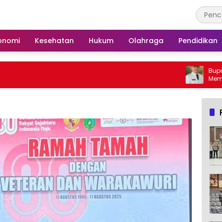
onomi
Kesehatan
Hukum
Olahraga
Pendidikan
Bupati Barsel Imb
Membakar Hutan d
Barito Selatan Beb