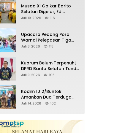
Remaja Nongkrong
Musda XI Golkar Barito
Selatan Digelar, Edi
Pratowo Targetkan
Juli 19, 2026
116
Kemenangan Partai pada
Pemilu Mendatang
Upacara Pedang Pora
Warnai Pelepasan Tiga
Perwira Polres Barito
Juli 8, 2026
115
Selatan Masuki Masa
Pensiun
Kuorum Belum Terpenuhi,
DPRD Barito Selatan Tunda
Paripurna Persetujuan
Juli 9, 2026
105
Raperda
Pertanggungjawaban
APBD 2025
Kodim 1012/Buntok
Amankan Dua Terduga
Pencuri Aset Perusahaan
Juli 14, 2026
102
Sitaan Satgas PKH, Satu
Paket Diduga Sabu Turut
Disita