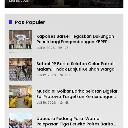
Warga RT 24 Hilir Sper
Mei 16, 2025
Pos Populer
Kapolres Barsel Tegaskan Dukungan
Penuh bagi Pengembangan KBPPP
Kalimantan Tengah
Juli 9, 2026
125
Satpol PP Barito Selatan Gelar Patroli
Malam, Tindak Lanjuti Keluhan Warga
soal Balap Liar dan Remaja Nongkrong
Juli 12, 2026
123
Musda XI Golkar Barito Selatan Digelar,
Edi Pratowo Targetkan Kemenangan
Partai pada Pemilu Mendatang
Juli 19, 2026
118
Upacara Pedang Pora Warnai
Pelepasan Tiga Perwira Polres Barito