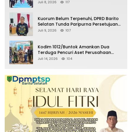
Selatan Masuki Masa Pensiun
Juli 8, 2026
117
Kuorum Belum Terpenuhi, DPRD Barito
Selatan Tunda Paripurna Persetujuan
Raperda Pertanggungjawaban APBD
Juli 9, 2026
107
2025
Kodim 1012/Buntok Amankan Dua
Terduga Pencuri Aset Perusahaan
Sitaan Satgas PKH, Satu Paket Diduga
Juli 14, 2026
104
Sabu Turut Disita