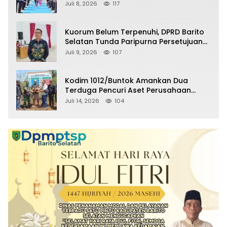
Selatan Masuki Masa Pensiun
Juli 8, 2026
117
Kuorum Belum Terpenuhi, DPRD Barito
Selatan Tunda Paripurna Persetujuan
Raperda Pertanggungjawaban APBD
Juli 9, 2026
107
2025
Kodim 1012/Buntok Amankan Dua
Terduga Pencuri Aset Perusahaan
Sitaan Satgas PKH, Satu Paket Diduga
Juli 14, 2026
104
Sabu Turut Disita