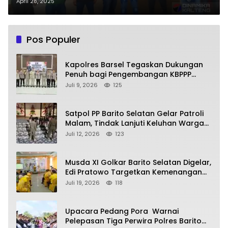
Operasional PT BAP
April 28, 2025
Pos Populer
Kapolres Barsel Tegaskan Dukungan
Penuh bagi Pengembangan KBPPP
Kalimantan Tengah
Juli 9, 2026
125
Satpol PP Barito Selatan Gelar Patroli
Malam, Tindak Lanjuti Keluhan Warga
soal Balap Liar dan Remaja Nongkrong
Juli 12, 2026
123
Musda XI Golkar Barito Selatan Digelar,
Edi Pratowo Targetkan Kemenangan
Partai pada Pemilu Mendatang
Juli 19, 2026
118
Upacara Pedang Pora Warnai
Pelepasan Tiga Perwira Polres Barito