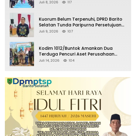
Selatan Masuki Masa Pensiun
Juli 8, 2026
117
Kuorum Belum Terpenuhi, DPRD Barito
Selatan Tunda Paripurna Persetujuan
Raperda Pertanggungjawaban APBD
Juli 9, 2026
107
2025
Kodim 1012/Buntok Amankan Dua
Terduga Pencuri Aset Perusahaan
Sitaan Satgas PKH, Satu Paket Diduga
Juli 14, 2026
104
Sabu Turut Disita