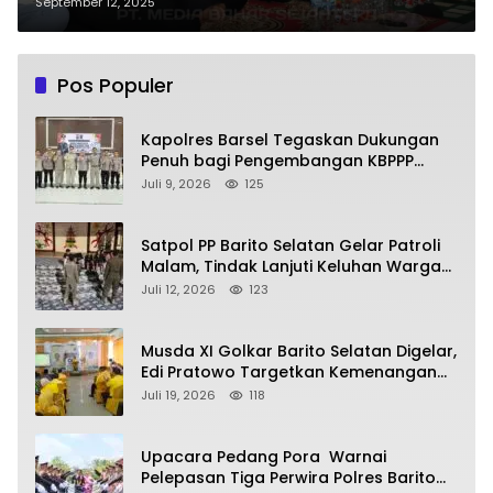
di Desa Kalahien
September 12, 2025
Pos Populer
Kapolres Barsel Tegaskan Dukungan
Penuh bagi Pengembangan KBPPP
Kalimantan Tengah
Juli 9, 2026
125
Satpol PP Barito Selatan Gelar Patroli
Malam, Tindak Lanjuti Keluhan Warga
soal Balap Liar dan Remaja Nongkrong
Juli 12, 2026
123
Musda XI Golkar Barito Selatan Digelar,
Edi Pratowo Targetkan Kemenangan
Partai pada Pemilu Mendatang
Juli 19, 2026
118
Upacara Pedang Pora Warnai
Pelepasan Tiga Perwira Polres Barito