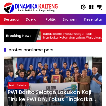
Langsung
ke
konten
Beranda
Daerah
Politik
Ekonomi
Kesehatan
Bupati Barsel Imbau Warga Tidak
Kapolres 
Breaking News
Membakar Hutan dan Lahan, Wujudkan
2026, Ajak
Barito Selatan Bebas Kabut Asap
yang Juju
profesionalisme pers
Barito Selatan
PWI Barito Selatan Lakukan Kaji
Tiru ke PWI DIY, Fokus Tingkatkan