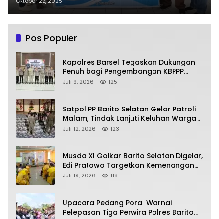
Profesionalisme dan
Oktober 22, 2025
Kesejahteraan Anggota
Pos Populer
Kapolres Barsel Tegaskan Dukungan
Penuh bagi Pengembangan KBPPP
Kalimantan Tengah
Juli 9, 2026
125
Satpol PP Barito Selatan Gelar Patroli
Malam, Tindak Lanjuti Keluhan Warga
soal Balap Liar dan Remaja Nongkrong
Juli 12, 2026
123
Musda XI Golkar Barito Selatan Digelar,
Edi Pratowo Targetkan Kemenangan
Partai pada Pemilu Mendatang
Juli 19, 2026
118
Upacara Pedang Pora Warnai
Pelepasan Tiga Perwira Polres Barito