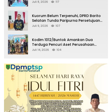
Selatan Masuki Masa Pensiun
Juli 8, 2026
117
Kuorum Belum Terpenuhi, DPRD Barito
Selatan Tunda Paripurna Persetujuan
Raperda Pertanggungjawaban APBD
Juli 9, 2026
107
2025
Kodim 1012/Buntok Amankan Dua
Terduga Pencuri Aset Perusahaan
Sitaan Satgas PKH, Satu Paket Diduga
Juli 14, 2026
104
Sabu Turut Disita